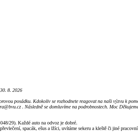
30. 8. 2026
.
ovou posádku. Kdokoliv se rozhodnete reagovat na naši výzvu k pomoci, n
 jura@bvu.cz . Následně se domluvíme na podrobnostech. Moc Děkujem
48/29). Každé auto na odvoz je dobré.
evlečení, spacák, ešus a lžíci, uvítáme sekeru a kleště či jiné pracovní