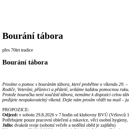
Bourání tábora
přes 70let tradice
Bourání tábora
Prosíme o pomoc s bouráním tábora, které proběhne o víkendu 29. – 
Rodiče, Veteráni, příznivci a přátelé, uvítáme každou pomocnou ruku
Protože bouračka není součástí tábora, nemáme k dispozici celou tábor
prožijete neopakovatelný víkend. Dejte nám prosím vědět na mail –
PROPOZICE:
Odjezd:
v sobotu 29.8.2026 v 7 hodin od klubovny BVÚ (Vršovců 10
Potřebujete pouze pracovní oblečení a rukavice, věci osobní hygieny, př
Jídlo:
dvakrát svoje (sobotní večeře a nedělní oběd je zajištěn)