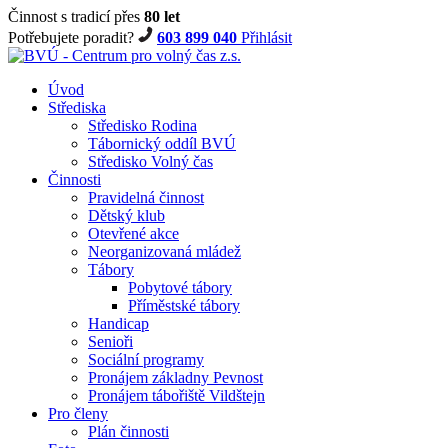
Činnost s tradicí přes
80 let
Potřebujete poradit?
603 899 040
Přihlásit
Úvod
Střediska
Středisko Rodina
Tábornický oddíl BVÚ
Středisko Volný čas
Činnosti
Pravidelná činnost
Dětský klub
Otevřené akce
Neorganizovaná mládež
Tábory
Pobytové tábory
Příměstské tábory
Handicap
Senioři
Sociální programy
Pronájem základny Pevnost
Pronájem tábořiště Vildštejn
Pro členy
Plán činnosti