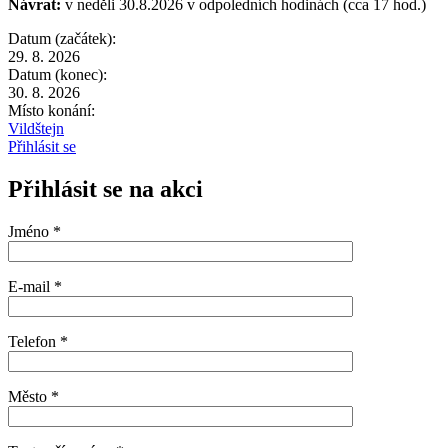
Návrat:
v neděli 30.8.2026 v odpoledních hodinách (cca 17 hod.)
Datum (začátek):
29. 8. 2026
Datum (konec):
30. 8. 2026
Místo konání:
Vildštejn
Přihlásit se
Přihlásit se na akci
Jméno *
E-mail *
Telefon *
Město *