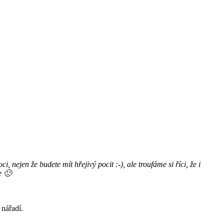
ejen že budete mít hřejivý pocit :-), ale troufáme si říci, že i
e 🙂
 nářadí.