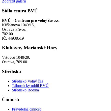
Zobrazit galerii
Sídlo centra BVÚ
BVÚ – Centrum pro volný čas z.s.
Křišťanova 1049/15,
Ostrava-Přívoz,
702 00
IČ: 44938519
Klubovny Mariánské Hory
Vršovců 1048/29,
Ostrava, 709 00
Střediska
Středisko Volný čas
Tábornický oddíl BVÚ
Středisko Rodina
Činnosti
Pravidelná činnost