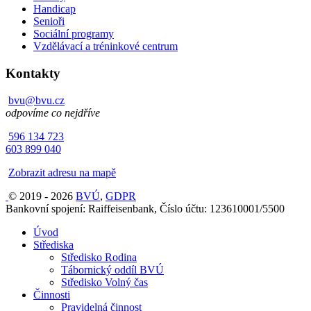
Handicap
Senioři
Sociální programy
Vzdělávací a tréninkové centrum
Kontakty
bvu@bvu.cz
odpovíme co nejdříve
596 134 723
603 899 040
Zobrazit adresu na mapě
© 2019 - 2026
BVÚ
,
GDPR
Bankovní spojení: Raiffeisenbank, Číslo účtu: 123610001/5500
Úvod
Střediska
Středisko Rodina
Tábornický oddíl BVÚ
Středisko Volný čas
Činnosti
Pravidelná činnost