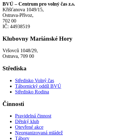
BVÚ – Centrum pro volný čas z.s.
Křišťanova 1049/15,
Ostrava-Přívoz,
702 00
IČ: 44938519
Klubovny Mariánské Hory
Vršovců 1048/29,
Ostrava, 709 00
Střediska
Středisko Volný čas
Tábornický oddíl BVÚ
Středisko Rodina
Činnosti
Pravidelná činnost
Dětský klub
Otevřené akce
Neorganizovaná mládež
Tábory