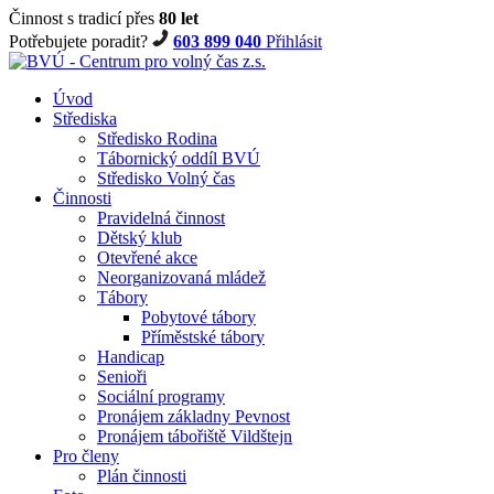
Činnost s tradicí přes
80 let
Potřebujete poradit?
603 899 040
Přihlásit
Úvod
Střediska
Středisko Rodina
Tábornický oddíl BVÚ
Středisko Volný čas
Činnosti
Pravidelná činnost
Dětský klub
Otevřené akce
Neorganizovaná mládež
Tábory
Pobytové tábory
Příměstské tábory
Handicap
Senioři
Sociální programy
Pronájem základny Pevnost
Pronájem tábořiště Vildštejn
Pro členy
Plán činnosti