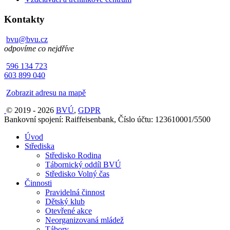
Kontakty
bvu@bvu.cz
odpovíme co nejdříve
596 134 723
603 899 040
Zobrazit adresu na mapě
© 2019 - 2026
BVÚ
,
GDPR
Bankovní spojení: Raiffeisenbank, Číslo účtu: 123610001/5500
Úvod
Střediska
Středisko Rodina
Tábornický oddíl BVÚ
Středisko Volný čas
Činnosti
Pravidelná činnost
Dětský klub
Otevřené akce
Neorganizovaná mládež
Tábory