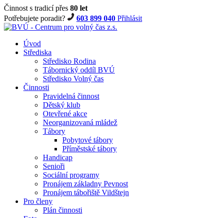
Činnost s tradicí přes
80 let
Potřebujete poradit?
603 899 040
Přihlásit
Úvod
Střediska
Středisko Rodina
Tábornický oddíl BVÚ
Středisko Volný čas
Činnosti
Pravidelná činnost
Dětský klub
Otevřené akce
Neorganizovaná mládež
Tábory
Pobytové tábory
Příměstské tábory
Handicap
Senioři
Sociální programy
Pronájem základny Pevnost
Pronájem tábořiště Vildštejn
Pro členy
Plán činnosti