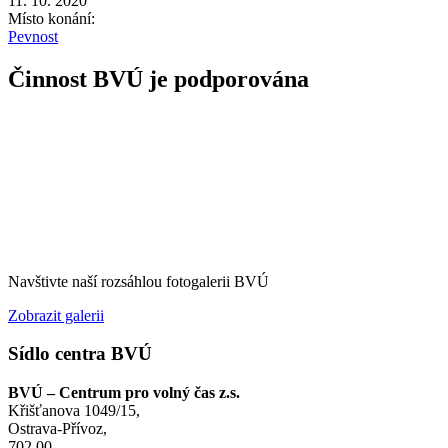
11. 10. 2020
Místo konání:
Pevnost
Činnost BVÚ je podporována
Navštivte naší rozsáhlou fotogalerii BVÚ
Zobrazit galerii
Sídlo centra BVÚ
BVÚ – Centrum pro volný čas z.s.
Křišťanova 1049/15,
Ostrava-Přívoz,
702 00