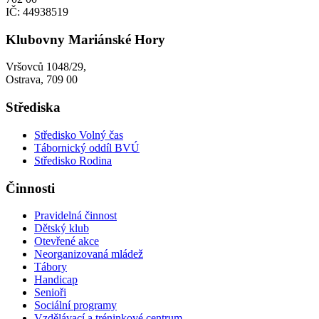
IČ: 44938519
Klubovny Mariánské Hory
Vršovců 1048/29,
Ostrava, 709 00
Střediska
Středisko Volný čas
Tábornický oddíl BVÚ
Středisko Rodina
Činnosti
Pravidelná činnost
Dětský klub
Otevřené akce
Neorganizovaná mládež
Tábory
Handicap
Senioři
Sociální programy
Vzdělávací a tréninkové centrum