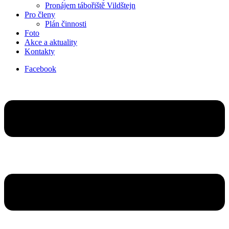
Pronájem tábořiště Vildštejn
Pro členy
Plán činnosti
Foto
Akce a aktuality
Kontakty
Facebook