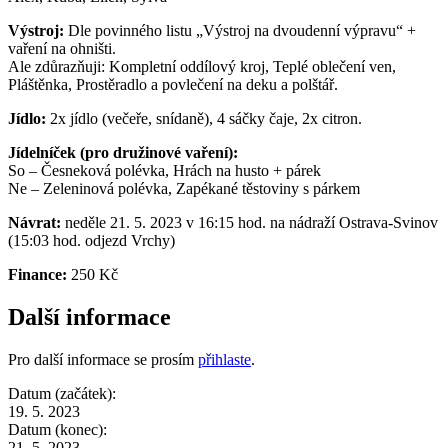
Výstroj:
Dle povinného listu „Výstroj na dvoudenní výpravu“ +
vaření na ohništi.
Ale zdůrazňuji: Kompletní oddílový kroj, Teplé oblečení ven,
Pláštěnka, Prostěradlo a povlečení na deku a polštář.
Jídlo:
2x jídlo (večeře, snídaně), 4 sáčky čaje, 2x citron.
Jídelníček (pro družinové vaření):
So – Česneková polévka, Hrách na husto + párek
Ne – Zeleninová polévka, Zapékané těstoviny s párkem
Návrat:
neděle 21. 5. 2023 v 16:15 hod. na nádraží Ostrava-Svinov
(15:03 hod. odjezd Vrchy)
Finance:
250 Kč
Další informace
Pro další informace se prosím
přihlaste
.
Datum (začátek):
19. 5. 2023
Datum (konec):
21. 5. 2023