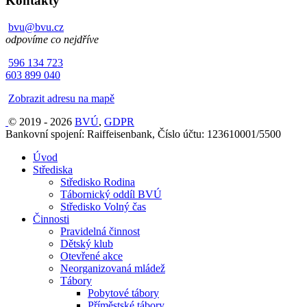
Kontakty
bvu@bvu.cz
odpovíme co nejdříve
596 134 723
603 899 040
Zobrazit adresu na mapě
© 2019 - 2026
BVÚ
,
GDPR
Bankovní spojení: Raiffeisenbank, Číslo účtu: 123610001/5500
Úvod
Střediska
Středisko Rodina
Tábornický oddíl BVÚ
Středisko Volný čas
Činnosti
Pravidelná činnost
Dětský klub
Otevřené akce
Neorganizovaná mládež
Tábory
Pobytové tábory
Příměstské tábory