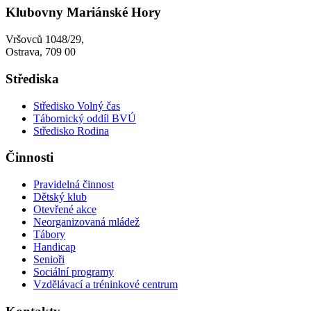
Klubovny Mariánské Hory
Vršovců 1048/29,
Ostrava, 709 00
Střediska
Středisko Volný čas
Tábornický oddíl BVÚ
Středisko Rodina
Činnosti
Pravidelná činnost
Dětský klub
Otevřené akce
Neorganizovaná mládež
Tábory
Handicap
Senioři
Sociální programy
Vzdělávací a tréninkové centrum