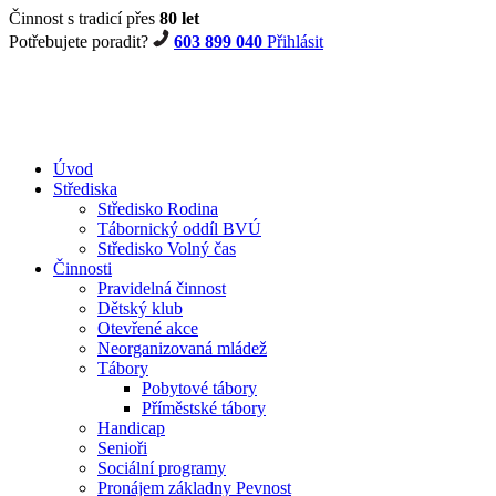
Činnost s tradicí přes
80 let
Potřebujete poradit?
603 899 040
Přihlásit
Úvod
Střediska
Středisko Rodina
Tábornický oddíl BVÚ
Středisko Volný čas
Činnosti
Pravidelná činnost
Dětský klub
Otevřené akce
Neorganizovaná mládež
Tábory
Pobytové tábory
Příměstské tábory
Handicap
Senioři
Sociální programy
Pronájem základny Pevnost