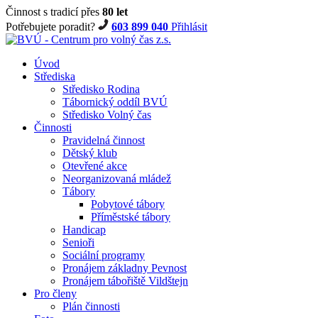
Činnost s tradicí přes
80 let
Potřebujete poradit?
603 899 040
Přihlásit
Úvod
Střediska
Středisko Rodina
Tábornický oddíl BVÚ
Středisko Volný čas
Činnosti
Pravidelná činnost
Dětský klub
Otevřené akce
Neorganizovaná mládež
Tábory
Pobytové tábory
Příměstské tábory
Handicap
Senioři
Sociální programy
Pronájem základny Pevnost
Pronájem tábořiště Vildštejn
Pro členy
Plán činnosti