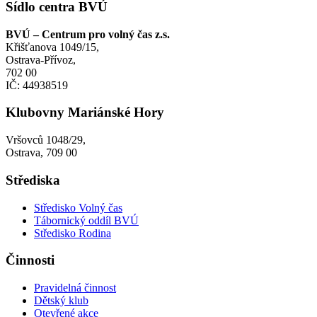
Sídlo centra BVÚ
BVÚ – Centrum pro volný čas z.s.
Křišťanova 1049/15,
Ostrava-Přívoz,
702 00
IČ: 44938519
Klubovny Mariánské Hory
Vršovců 1048/29,
Ostrava, 709 00
Střediska
Středisko Volný čas
Tábornický oddíl BVÚ
Středisko Rodina
Činnosti
Pravidelná činnost
Dětský klub
Otevřené akce