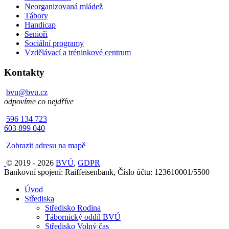
Neorganizovaná mládež
Tábory
Handicap
Senioři
Sociální programy
Vzdělávací a tréninkové centrum
Kontakty
bvu@bvu.cz
odpovíme co nejdříve
596 134 723
603 899 040
Zobrazit adresu na mapě
© 2019 - 2026
BVÚ
,
GDPR
Bankovní spojení: Raiffeisenbank, Číslo účtu: 123610001/5500
Úvod
Střediska
Středisko Rodina
Tábornický oddíl BVÚ
Středisko Volný čas