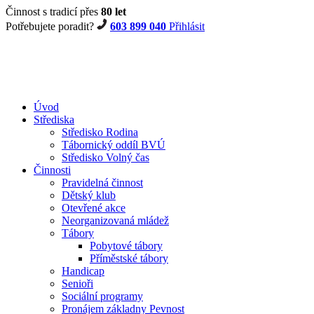
Činnost s tradicí přes
80 let
Potřebujete poradit?
603 899 040
Přihlásit
Úvod
Střediska
Středisko Rodina
Tábornický oddíl BVÚ
Středisko Volný čas
Činnosti
Pravidelná činnost
Dětský klub
Otevřené akce
Neorganizovaná mládež
Tábory
Pobytové tábory
Příměstské tábory
Handicap
Senioři
Sociální programy
Pronájem základny Pevnost