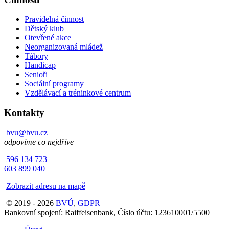
Pravidelná činnost
Dětský klub
Otevřené akce
Neorganizovaná mládež
Tábory
Handicap
Senioři
Sociální programy
Vzdělávací a tréninkové centrum
Kontakty
bvu@bvu.cz
odpovíme co nejdříve
596 134 723
603 899 040
Zobrazit adresu na mapě
© 2019 - 2026
BVÚ
,
GDPR
Bankovní spojení: Raiffeisenbank, Číslo účtu: 123610001/5500