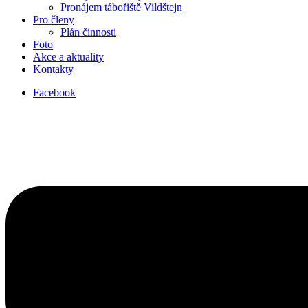
Pronájem tábořiště Vildštejn
Pro členy
Plán činnosti
Foto
Akce a aktuality
Kontakty
Facebook