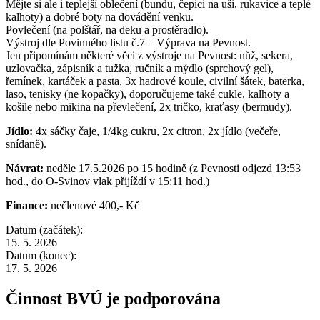
Mějte si ale i teplejší oblečení (bundu, čepici na uši, rukavice a teplé
kalhoty) a dobré boty na dovádění venku.
Povlečení (na polštář, na deku a prostěradlo).
Výstroj dle Povinného listu č.7 – Výprava na Pevnost.
Jen připomínám některé věci z výstroje na Pevnost: nůž, sekera,
uzlovačka, zápisník a tužka, ručník a mýdlo (sprchový gel),
řemínek, kartáček a pasta, 3x hadrové koule, civilní šátek, baterka,
laso, tenisky (ne kopačky), doporučujeme také cukle, kalhoty a
košile nebo mikina na převlečení, 2x tričko, kraťasy (bermudy).
Jídlo:
4x sáčky čaje, 1/4kg cukru, 2x citron, 2x jídlo (večeře,
snídaně).
Návrat:
neděle 17.5.2026 po 15 hodině (z Pevnosti odjezd 13:53
hod., do O-Svinov vlak přijíždí v 15:11 hod.)
Finance:
nečlenové 400,- Kč
Datum (začátek):
15. 5. 2026
Datum (konec):
17. 5. 2026
Činnost BVÚ je podporována