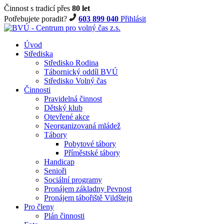
Činnost s tradicí přes
80 let
Potřebujete poradit?
603 899 040
Přihlásit
Úvod
Střediska
Středisko Rodina
Tábornický oddíl BVÚ
Středisko Volný čas
Činnosti
Pravidelná činnost
Dětský klub
Otevřené akce
Neorganizovaná mládež
Tábory
Pobytové tábory
Příměstské tábory
Handicap
Senioři
Sociální programy
Pronájem základny Pevnost
Pronájem tábořiště Vildštejn
Pro členy
Plán činnosti