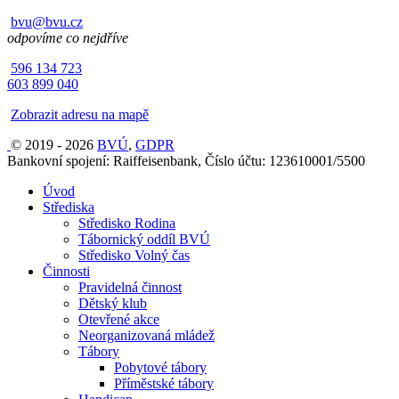
bvu@bvu.cz
odpovíme co nejdříve
596 134 723
603 899 040
Zobrazit adresu na mapě
© 2019 - 2026
BVÚ
,
GDPR
Bankovní spojení: Raiffeisenbank, Číslo účtu: 123610001/5500
Úvod
Střediska
Středisko Rodina
Tábornický oddíl BVÚ
Středisko Volný čas
Činnosti
Pravidelná činnost
Dětský klub
Otevřené akce
Neorganizovaná mládež
Tábory
Pobytové tábory
Příměstské tábory