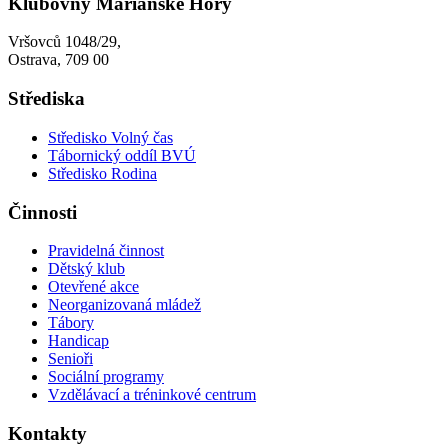
Klubovny Mariánské Hory
Vršovců 1048/29,
Ostrava, 709 00
Střediska
Středisko Volný čas
Tábornický oddíl BVÚ
Středisko Rodina
Činnosti
Pravidelná činnost
Dětský klub
Otevřené akce
Neorganizovaná mládež
Tábory
Handicap
Senioři
Sociální programy
Vzdělávací a tréninkové centrum
Kontakty