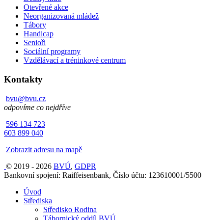
Otevřené akce
Neorganizovaná mládež
Tábory
Handicap
Senioři
Sociální programy
Vzdělávací a tréninkové centrum
Kontakty
bvu@bvu.cz
odpovíme co nejdříve
596 134 723
603 899 040
Zobrazit adresu na mapě
© 2019 - 2026
BVÚ
,
GDPR
Bankovní spojení: Raiffeisenbank, Číslo účtu: 123610001/5500
Úvod
Střediska
Středisko Rodina
Tábornický oddíl BVÚ