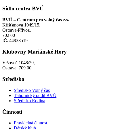
Sídlo centra BVÚ
BVÚ – Centrum pro volný čas z.s.
Křišťanova 1049/15,
Ostrava-Přívoz,
702 00
IČ: 44938519
Klubovny Mariánské Hory
Vršovců 1048/29,
Ostrava, 709 00
Střediska
Středisko Volný čas
Tábornický oddíl BVÚ
Středisko Rodina
Činnosti
Pravidelná činnost
Dětský klub