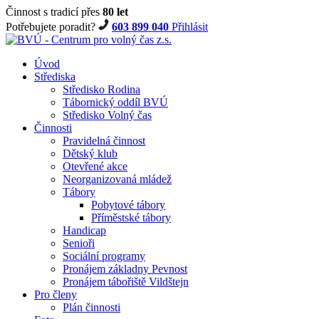
Činnost s tradicí přes
80 let
Potřebujete poradit?
603 899 040
Přihlásit
Úvod
Střediska
Středisko Rodina
Tábornický oddíl BVÚ
Středisko Volný čas
Činnosti
Pravidelná činnost
Dětský klub
Otevřené akce
Neorganizovaná mládež
Tábory
Pobytové tábory
Příměstské tábory
Handicap
Senioři
Sociální programy
Pronájem základny Pevnost
Pronájem tábořiště Vildštejn
Pro členy
Plán činnosti