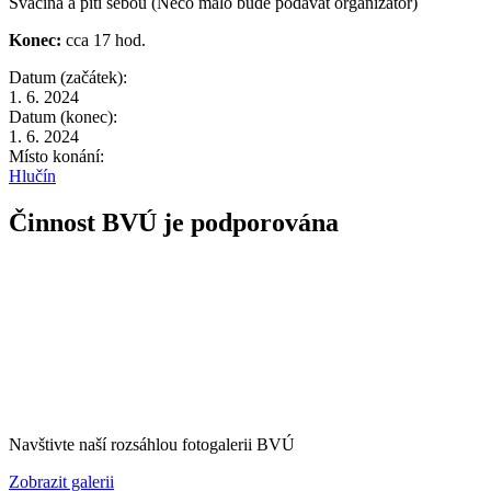
Svačina a pití sebou (Něco málo bude podávat organizátor)
Konec:
cca 17 hod.
Datum (začátek):
1. 6. 2024
Datum (konec):
1. 6. 2024
Místo konání:
Hlučín
Činnost BVÚ je podporována
Navštivte naší rozsáhlou fotogalerii BVÚ
Zobrazit galerii