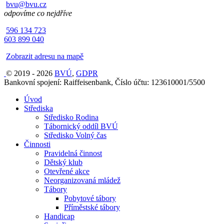
bvu@bvu.cz
odpovíme co nejdříve
596 134 723
603 899 040
Zobrazit adresu na mapě
© 2019 - 2026
BVÚ
,
GDPR
Bankovní spojení: Raiffeisenbank, Číslo účtu: 123610001/5500
Úvod
Střediska
Středisko Rodina
Tábornický oddíl BVÚ
Středisko Volný čas
Činnosti
Pravidelná činnost
Dětský klub
Otevřené akce
Neorganizovaná mládež
Tábory
Pobytové tábory
Příměstské tábory
Handicap