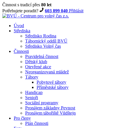
Činnost s tradicí přes
80 let
Potřebujete poradit?
603 899 040
Přihlásit
Úvod
Střediska
Středisko Rodina
Tábornický oddíl BVÚ
Středisko Volný čas
Činnosti
Pravidelná činnost
Dětský klub
Otevřené akce
Neorganizovaná mládež
Tábory
Pobytové tábory
Příměstské tábory
Handicap
Senioři
Sociální programy
Pronájem základny Pevnost
Pronájem tábořiště Vildštejn
Pro členy
Plán činnosti