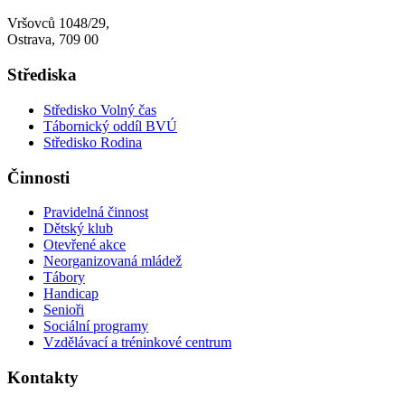
Vršovců 1048/29,
Ostrava, 709 00
Střediska
Středisko Volný čas
Tábornický oddíl BVÚ
Středisko Rodina
Činnosti
Pravidelná činnost
Dětský klub
Otevřené akce
Neorganizovaná mládež
Tábory
Handicap
Senioři
Sociální programy
Vzdělávací a tréninkové centrum
Kontakty