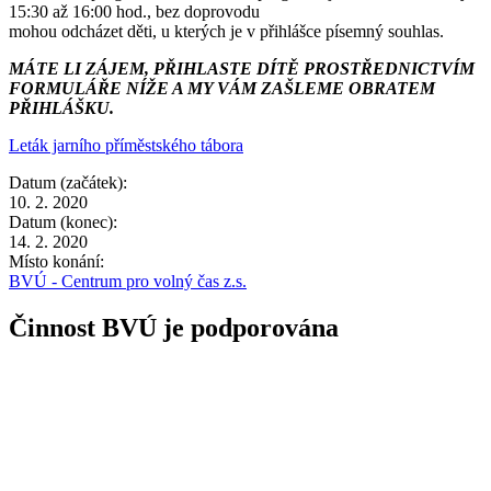
15:30 až 16:00 hod., bez doprovodu
mohou odcházet děti, u kterých je v přihlášce písemný souhlas.
MÁTE LI ZÁJEM, PŘIHLASTE DÍTĚ PROSTŘEDNICTVÍM
FORMULÁŘE NÍŽE A MY VÁM ZAŠLEME OBRATEM
PŘIHLÁŠKU.
Leták jarního příměstského tábora
Datum (začátek):
10. 2. 2020
Datum (konec):
14. 2. 2020
Místo konání:
BVÚ - Centrum pro volný čas z.s.
Činnost BVÚ je podporována