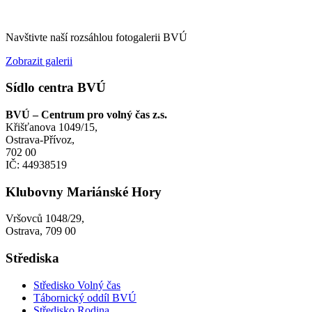
Navštivte naší rozsáhlou fotogalerii BVÚ
Zobrazit galerii
Sídlo centra BVÚ
BVÚ – Centrum pro volný čas z.s.
Křišťanova 1049/15,
Ostrava-Přívoz,
702 00
IČ: 44938519
Klubovny Mariánské Hory
Vršovců 1048/29,
Ostrava, 709 00
Střediska
Středisko Volný čas
Tábornický oddíl BVÚ
Středisko Rodina