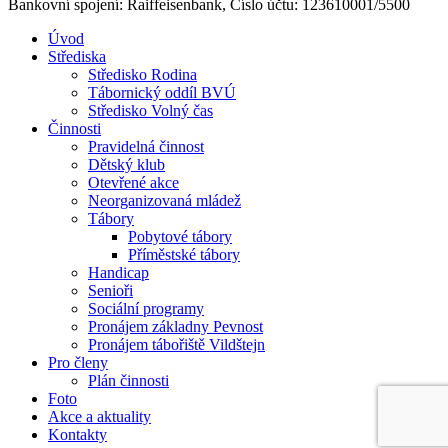
Bankovní spojení: Raiffeisenbank, Číslo účtu: 123610001/5500
Úvod
Střediska
Středisko Rodina
Tábornický oddíl BVÚ
Středisko Volný čas
Činnosti
Pravidelná činnost
Dětský klub
Otevřené akce
Neorganizovaná mládež
Tábory
Pobytové tábory
Příměstské tábory
Handicap
Senioři
Sociální programy
Pronájem základny Pevnost
Pronájem tábořiště Vildštejn
Pro členy
Plán činnosti
Foto
Akce a aktuality
Kontakty