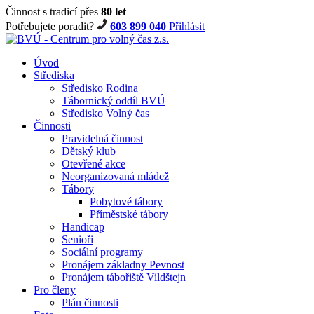
Činnost s tradicí přes
80 let
Potřebujete poradit?
603 899 040
Přihlásit
Úvod
Střediska
Středisko Rodina
Tábornický oddíl BVÚ
Středisko Volný čas
Činnosti
Pravidelná činnost
Dětský klub
Otevřené akce
Neorganizovaná mládež
Tábory
Pobytové tábory
Příměstské tábory
Handicap
Senioři
Sociální programy
Pronájem základny Pevnost
Pronájem tábořiště Vildštejn
Pro členy
Plán činnosti