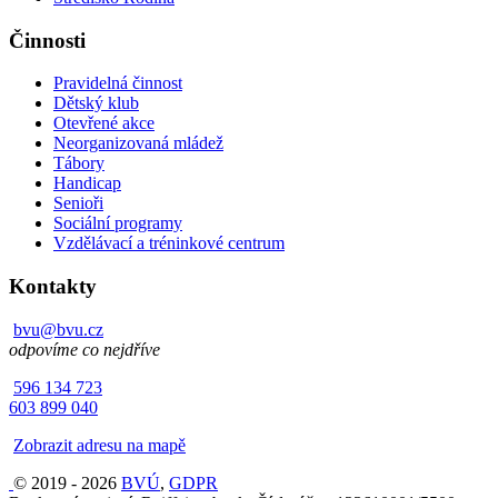
Činnosti
Pravidelná činnost
Dětský klub
Otevřené akce
Neorganizovaná mládež
Tábory
Handicap
Senioři
Sociální programy
Vzdělávací a tréninkové centrum
Kontakty
bvu@bvu.cz
odpovíme co nejdříve
596 134 723
603 899 040
Zobrazit adresu na mapě
© 2019 - 2026
BVÚ
,
GDPR