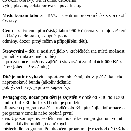
do okolí Ostravy, tvůrčí dílna, celodenní
výlet, plavání, celotáborová etapová hra aj.
Místo konání tábora
– BVÚ – Centrum pro volný čas z.s. a okolí
Ostravy.
Cena
– za týdenní příměstský tábor 990 Kč (cena zahrnuje veškeré
náklady na dopravu, vstupné, pobyt,
odměny, dozor, pitný režim a připojištění dětí).
Stravování
– děti si nosí své jídlo v krabičkách (na místě možnost
přihřátí v mikrovlnné troubě).
– pro zájemce možnost zajištění stravování za příplatek 600 Kč za
tábor (oběd a 2 svačinky).
Dítě je nutné vybavit
– sportovní oblečení, obuv, pláštěnka nebo
nepromokavá bunda (nikoliv deštník),
pokrývka hlavy, papírové kapesníky.
Pedagogický dozor pro děti je zajištěn
v době od 7:30 do 16:00
hodin, Od 7:30 do 15:30 hodin je pro děti
připravena programová část, rodiče obdrží upřesňující informace o
programu v emailu nebo osobně první
den. Upozorňujeme, že děti není možné během programu uvolnit,
neboť aktivity probíhají na různých
místech dle programu. Po ukončení programu je rozchod dětí vždy v