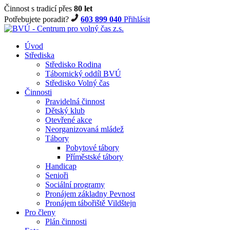
Činnost s tradicí přes
80 let
Potřebujete poradit?
603 899 040
Přihlásit
Úvod
Střediska
Středisko Rodina
Tábornický oddíl BVÚ
Středisko Volný čas
Činnosti
Pravidelná činnost
Dětský klub
Otevřené akce
Neorganizovaná mládež
Tábory
Pobytové tábory
Příměstské tábory
Handicap
Senioři
Sociální programy
Pronájem základny Pevnost
Pronájem tábořiště Vildštejn
Pro členy
Plán činnosti