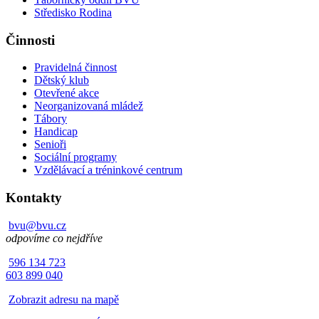
Středisko Rodina
Činnosti
Pravidelná činnost
Dětský klub
Otevřené akce
Neorganizovaná mládež
Tábory
Handicap
Senioři
Sociální programy
Vzdělávací a tréninkové centrum
Kontakty
bvu@bvu.cz
odpovíme co nejdříve
596 134 723
603 899 040
Zobrazit adresu na mapě