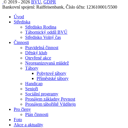
© 2019 - 2026
BVÚ
,
GDPR
Bankovní spojení: Raiffeisenbank, Číslo účtu: 123610001/5500
Úvod
Střediska
Středisko Rodina
Tábornický oddíl BVÚ
Středisko Volný čas
Činnosti
Pravidelná činnost
Dětský klub
Otevřené akce
Neorganizovaná mládež
Tábory
Pobytové tábory
Příměstské tábory
Handicap
Senioři
Sociální programy
Pronájem základny Pevnost
Pronájem tábořiště Vildštejn
Pro členy
Plán činnosti
Foto
Akce a aktuality