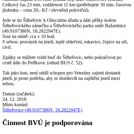
Celkový čas 23 min, vzdálenost 11 km (potřebujete 30 min. časovou
jízdenku – cena 20,- Kč / zlevněná poloviční).
Jede se do Šilheřovic k Obecnímu úřadu a dále pěšky kolem
Šilheřovického zámečku a Šilheřovického parku směr Bažantnice
(49.9107386N, 18.2822947E).
Sraz na místě: cca v 10 hod.
S sebou: provázek na jmelí, teplé oblečení, rukavice, čepice na uši,
civil.
Zpátky se můžete vrátit buď do Šilheřovic, nebo pokračovat po
cestě dále do Petřkovic (odtud BUS č. 52).
Tak jako loni, není oddíl schopen pro Veterány zajistit dostatek
jmelí, je proto potřeba, aby se domluvili na zajištění jmelí mezi
sebou.
Datum (začátek):
24. 12. 2018
Místo konání:
Šilheřovice (49.9107386N, 18.2822947E)
Činnost BVÚ je podporována