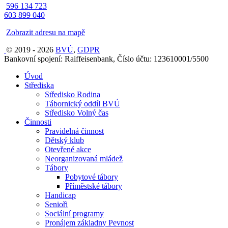
596 134 723
603 899 040
Zobrazit adresu na mapě
© 2019 - 2026
BVÚ
,
GDPR
Bankovní spojení: Raiffeisenbank, Číslo účtu: 123610001/5500
Úvod
Střediska
Středisko Rodina
Tábornický oddíl BVÚ
Středisko Volný čas
Činnosti
Pravidelná činnost
Dětský klub
Otevřené akce
Neorganizovaná mládež
Tábory
Pobytové tábory
Příměstské tábory
Handicap
Senioři
Sociální programy
Pronájem základny Pevnost