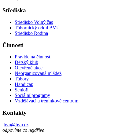
Střediska
Středisko Volný čas
Tábornický oddíl BVÚ
Středisko Rodina
Činnosti
Pravidelná činnost
Dětský klub
Otevřené akce
Neorganizovaná mládež
Tábory
Handicap
Senioři
Sociální programy
Vzdělávací a tréninkové centrum
Kontakty
bvu@bvu.cz
odpovíme co nejdříve