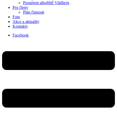
Pronájem tábořiště Vildštejn
Pro členy
Plán činnosti
Foto
Akce a aktuality
Kontakty
Facebook