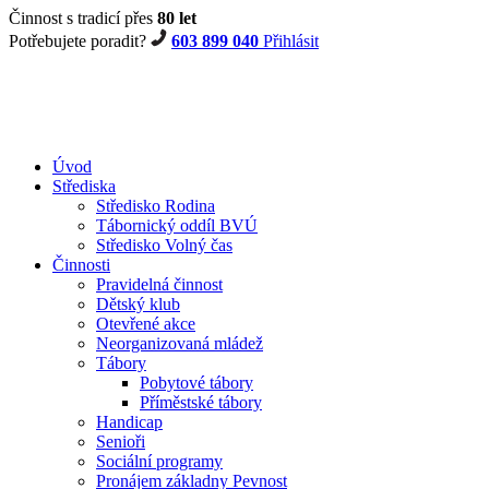
Činnost s tradicí přes
80 let
Potřebujete poradit?
603 899 040
Přihlásit
Úvod
Střediska
Středisko Rodina
Tábornický oddíl BVÚ
Středisko Volný čas
Činnosti
Pravidelná činnost
Dětský klub
Otevřené akce
Neorganizovaná mládež
Tábory
Pobytové tábory
Příměstské tábory
Handicap
Senioři
Sociální programy
Pronájem základny Pevnost