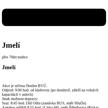
Jmelí
přes 70let tradice
Jmelí
Akce je určena členům BVÚ.
Odjezd: 9:00 hod. od klubovny (po domluvě, záleží na volných
kapacitách v autech)
Jinak možnost dopravy:
Sraz: 8:45 hod. Důl Odra (zastávka BUS, směr Hlučín)
Autobus odjíždí 8:55 hod. (Linka 68), směr Šilheřovice (Ricka).