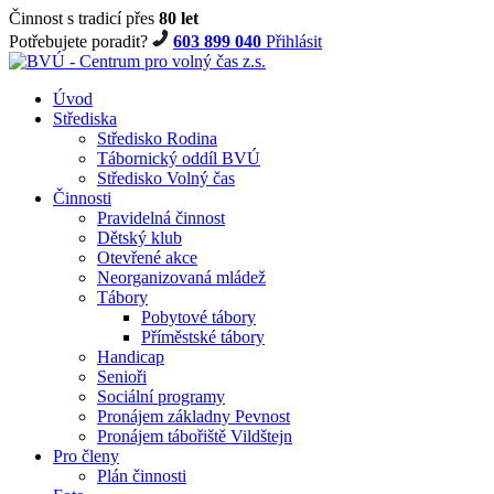
Činnost s tradicí přes
80 let
Potřebujete poradit?
603 899 040
Přihlásit
Úvod
Střediska
Středisko Rodina
Tábornický oddíl BVÚ
Středisko Volný čas
Činnosti
Pravidelná činnost
Dětský klub
Otevřené akce
Neorganizovaná mládež
Tábory
Pobytové tábory
Příměstské tábory
Handicap
Senioři
Sociální programy
Pronájem základny Pevnost
Pronájem tábořiště Vildštejn
Pro členy
Plán činnosti