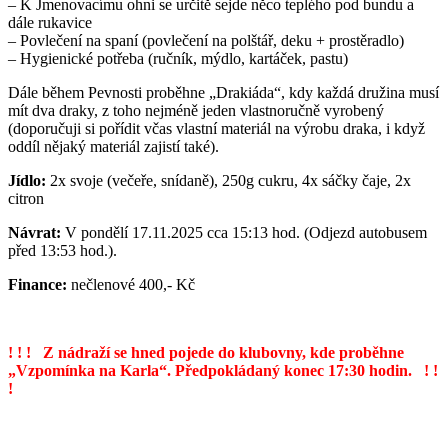
– K Jmenovacímu ohni se určitě sejde něco teplého pod bundu a
dále rukavice
– Povlečení na spaní (povlečení na polštář, deku + prostěradlo)
– Hygienické potřeba (ručník, mýdlo, kartáček, pastu)
Dále během Pevnosti proběhne „Drakiáda“, kdy každá družina musí
mít dva draky, z toho nejméně jeden vlastnoručně vyrobený
(doporučuji si pořídit včas vlastní materiál na výrobu draka, i když
oddíl nějaký materiál zajistí také).
Jídlo:
2x svoje (večeře, snídaně), 250g cukru, 4x sáčky čaje, 2x
citron
Návrat:
V pondělí 17.11.2025 cca 15:13 hod. (Odjezd autobusem
před 13:53 hod.).
Finance:
nečlenové 400,- Kč
! ! ! Z nádraží se hned pojede do klubovny, kde proběhne
„Vzpomínka na Karla“. Předpokládaný konec 17:30 hodin. ! !
!