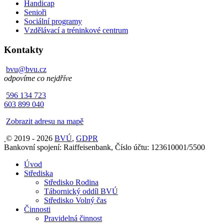
Handicap
Senioři
Sociální programy
Vzdělávací a tréninkové centrum
Kontakty
bvu@bvu.cz
odpovíme co nejdříve
596 134 723
603 899 040
Zobrazit adresu na mapě
© 2019 - 2026
BVÚ
,
GDPR
Bankovní spojení: Raiffeisenbank, Číslo účtu: 123610001/5500
Úvod
Střediska
Středisko Rodina
Tábornický oddíl BVÚ
Středisko Volný čas
Činnosti
Pravidelná činnost