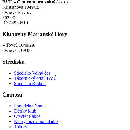
BVÚ – Centrum pro volný čas z.s.
Křišťanova 1049/15,
Ostrava-Přívoz,
702 00
IČ: 44938519
Klubovny Mariánské Hory
Vršovců 1048/29,
Ostrava, 709 00
Střediska
Středisko Volný čas
Tábornický oddíl BVÚ
Středisko Rodina
Činnosti
Pravidelná činnost
Dětský klub
Otevřené akce
Neorganizovaná mládež
Tábory