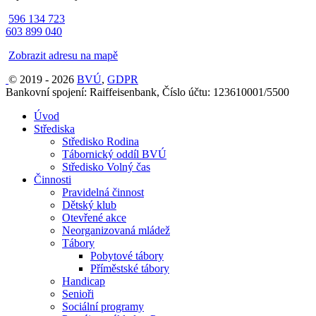
596 134 723
603 899 040
Zobrazit adresu na mapě
© 2019 - 2026
BVÚ
,
GDPR
Bankovní spojení: Raiffeisenbank, Číslo účtu: 123610001/5500
Úvod
Střediska
Středisko Rodina
Tábornický oddíl BVÚ
Středisko Volný čas
Činnosti
Pravidelná činnost
Dětský klub
Otevřené akce
Neorganizovaná mládež
Tábory
Pobytové tábory
Příměstské tábory
Handicap
Senioři
Sociální programy