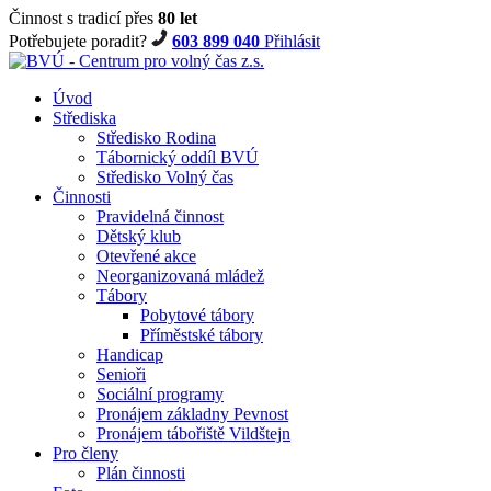
Činnost s tradicí přes
80 let
Potřebujete poradit?
603 899 040
Přihlásit
Úvod
Střediska
Středisko Rodina
Tábornický oddíl BVÚ
Středisko Volný čas
Činnosti
Pravidelná činnost
Dětský klub
Otevřené akce
Neorganizovaná mládež
Tábory
Pobytové tábory
Příměstské tábory
Handicap
Senioři
Sociální programy
Pronájem základny Pevnost
Pronájem tábořiště Vildštejn
Pro členy
Plán činnosti