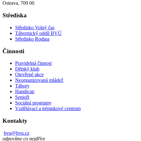
Ostrava, 709 00
Střediska
Středisko Volný čas
Tábornický oddíl BVÚ
Středisko Rodina
Činnosti
Pravidelná činnost
Dětský klub
Otevřené akce
Neorganizovaná mládež
Tábory
Handicap
Senioři
Sociální programy
Vzdělávací a tréninkové centrum
Kontakty
bvu@bvu.cz
odpovíme co nejdříve