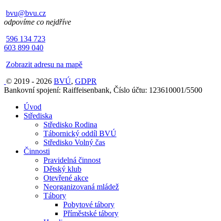
bvu@bvu.cz
odpovíme co nejdříve
596 134 723
603 899 040
Zobrazit adresu na mapě
© 2019 - 2026
BVÚ
,
GDPR
Bankovní spojení: Raiffeisenbank, Číslo účtu: 123610001/5500
Úvod
Střediska
Středisko Rodina
Tábornický oddíl BVÚ
Středisko Volný čas
Činnosti
Pravidelná činnost
Dětský klub
Otevřené akce
Neorganizovaná mládež
Tábory
Pobytové tábory
Příměstské tábory