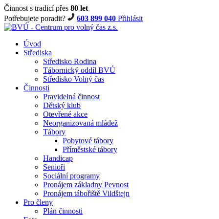
Činnost s tradicí přes
80 let
Potřebujete poradit?
603 899 040
Přihlásit
Úvod
Střediska
Středisko Rodina
Tábornický oddíl BVÚ
Středisko Volný čas
Činnosti
Pravidelná činnost
Dětský klub
Otevřené akce
Neorganizovaná mládež
Tábory
Pobytové tábory
Příměstské tábory
Handicap
Senioři
Sociální programy
Pronájem základny Pevnost
Pronájem tábořiště Vildštejn
Pro členy
Plán činnosti