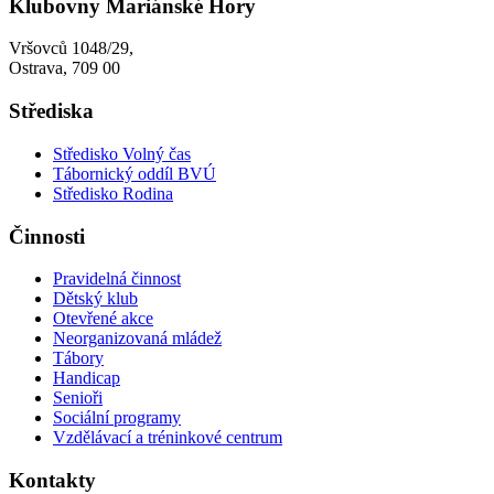
Klubovny Mariánské Hory
Vršovců 1048/29,
Ostrava, 709 00
Střediska
Středisko Volný čas
Tábornický oddíl BVÚ
Středisko Rodina
Činnosti
Pravidelná činnost
Dětský klub
Otevřené akce
Neorganizovaná mládež
Tábory
Handicap
Senioři
Sociální programy
Vzdělávací a tréninkové centrum
Kontakty