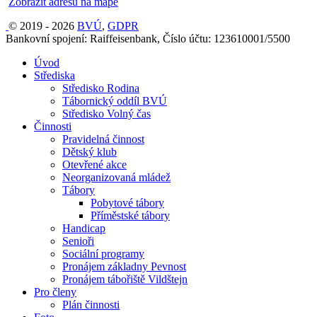
Zobrazit adresu na mapě
© 2019 - 2026
BVÚ
,
GDPR
Bankovní spojení: Raiffeisenbank, Číslo účtu: 123610001/5500
Úvod
Střediska
Středisko Rodina
Tábornický oddíl BVÚ
Středisko Volný čas
Činnosti
Pravidelná činnost
Dětský klub
Otevřené akce
Neorganizovaná mládež
Tábory
Pobytové tábory
Příměstské tábory
Handicap
Senioři
Sociální programy
Pronájem základny Pevnost
Pronájem tábořiště Vildštejn
Pro členy
Plán činnosti