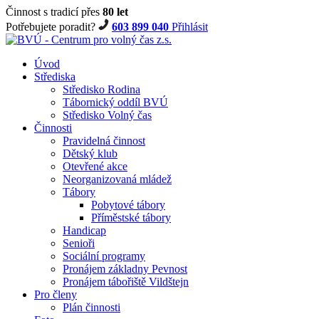
Činnost s tradicí přes
80 let
Potřebujete poradit?
603 899 040
Přihlásit
Úvod
Střediska
Středisko Rodina
Tábornický oddíl BVÚ
Středisko Volný čas
Činnosti
Pravidelná činnost
Dětský klub
Otevřené akce
Neorganizovaná mládež
Tábory
Pobytové tábory
Příměstské tábory
Handicap
Senioři
Sociální programy
Pronájem základny Pevnost
Pronájem tábořiště Vildštejn
Pro členy
Plán činnosti