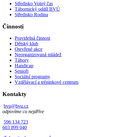
Středisko Volný čas
Tábornický oddíl BVÚ
Středisko Rodina
Činnosti
Pravidelná činnost
Dětský klub
Otevřené akce
Neorganizovaná mládež
Tábory
Handicap
Senioři
Sociální programy
Vzdělávací a tréninkové centrum
Kontakty
bvu@bvu.cz
odpovíme co nejdříve
596 134 723
603 899 040