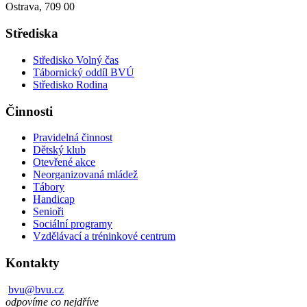
Ostrava, 709 00
Střediska
Středisko Volný čas
Tábornický oddíl BVÚ
Středisko Rodina
Činnosti
Pravidelná činnost
Dětský klub
Otevřené akce
Neorganizovaná mládež
Tábory
Handicap
Senioři
Sociální programy
Vzdělávací a tréninkové centrum
Kontakty
bvu@bvu.cz
odpovíme co nejdříve