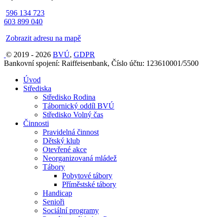
596 134 723
603 899 040
Zobrazit adresu na mapě
© 2019 - 2026
BVÚ
,
GDPR
Bankovní spojení: Raiffeisenbank, Číslo účtu: 123610001/5500
Úvod
Střediska
Středisko Rodina
Tábornický oddíl BVÚ
Středisko Volný čas
Činnosti
Pravidelná činnost
Dětský klub
Otevřené akce
Neorganizovaná mládež
Tábory
Pobytové tábory
Příměstské tábory
Handicap
Senioři
Sociální programy