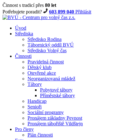
Činnost s tradicí přes
80 let
Potřebujete poradit?
603 899 040
Přihlásit
Úvod
Střediska
Středisko Rodina
Tábornický oddíl BVÚ
Středisko Volný čas
Činnosti
Pravidelná činnost
Dětský klub
Otevřené akce
Neorganizovaná mládež
Tábory
Pobytové tábory
Příměstské tábory
Handicap
Senioři
Sociální programy
Pronájem základny Pevnost
Pronájem tábořiště Vildštejn
Pro členy
Plán činnosti