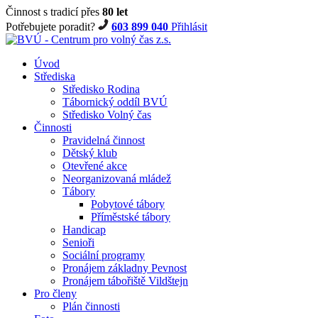
Činnost s tradicí přes
80 let
Potřebujete poradit?
603 899 040
Přihlásit
Úvod
Střediska
Středisko Rodina
Tábornický oddíl BVÚ
Středisko Volný čas
Činnosti
Pravidelná činnost
Dětský klub
Otevřené akce
Neorganizovaná mládež
Tábory
Pobytové tábory
Příměstské tábory
Handicap
Senioři
Sociální programy
Pronájem základny Pevnost
Pronájem tábořiště Vildštejn
Pro členy
Plán činnosti