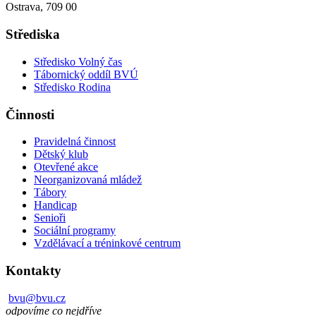
Ostrava, 709 00
Střediska
Středisko Volný čas
Tábornický oddíl BVÚ
Středisko Rodina
Činnosti
Pravidelná činnost
Dětský klub
Otevřené akce
Neorganizovaná mládež
Tábory
Handicap
Senioři
Sociální programy
Vzdělávací a tréninkové centrum
Kontakty
bvu@bvu.cz
odpovíme co nejdříve