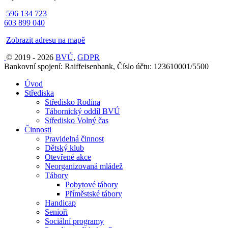
596 134 723
603 899 040
Zobrazit adresu na mapě
© 2019 - 2026
BVÚ
,
GDPR
Bankovní spojení: Raiffeisenbank, Číslo účtu: 123610001/5500
Úvod
Střediska
Středisko Rodina
Tábornický oddíl BVÚ
Středisko Volný čas
Činnosti
Pravidelná činnost
Dětský klub
Otevřené akce
Neorganizovaná mládež
Tábory
Pobytové tábory
Příměstské tábory
Handicap
Senioři
Sociální programy