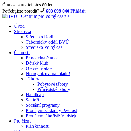
Činnost s tradicí přes
80 let
Potřebujete poradit?
603 899 040
Přihlásit
Úvod
Střediska
Středisko Rodina
Tábornický oddíl BVÚ
Středisko Volný čas
Činnosti
Pravidelná činnost
Dětský klub
Otevřené akce
Neorganizovaná mládež
Tábory
Pobytové tábory
Příměstské tábory
Handicap
Senioři
Sociální programy
Pronájem základny Pevnost
Pronájem tábořiště Vildštejn
Pro členy
Plán činnosti