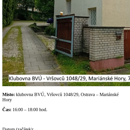
Místo:
klubovna BVÚ, Vršovců 1048/29, Ostrava – Mariánské
Hory
Čas:
16:00 – 18:00 hod.
Datum (začátek):