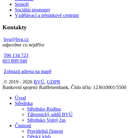
Senioři
Sociální programy
Vzdělávací a tréninkové centrum
Kontakty
bvu@bvu.cz
odpovíme co nejdříve
596 134 723
603 899 040
Zobrazit adresu na mapě
© 2019 - 2026
BVÚ
,
GDPR
Bankovní spojení: Raiffeisenbank, Číslo účtu: 123610001/5500
Úvod
Střediska
Středisko Rodina
Tábornický oddíl BVÚ
Středisko Volný čas
Činnosti
Pravidelná činnost
Dětský klub