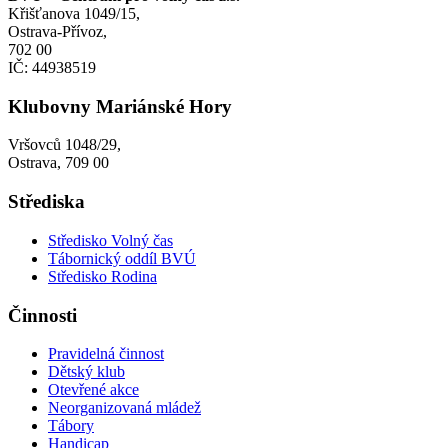
Křišťanova 1049/15,
Ostrava-Přívoz,
702 00
IČ: 44938519
Klubovny Mariánské Hory
Vršovců 1048/29,
Ostrava, 709 00
Střediska
Středisko Volný čas
Tábornický oddíl BVÚ
Středisko Rodina
Činnosti
Pravidelná činnost
Dětský klub
Otevřené akce
Neorganizovaná mládež
Tábory
Handicap