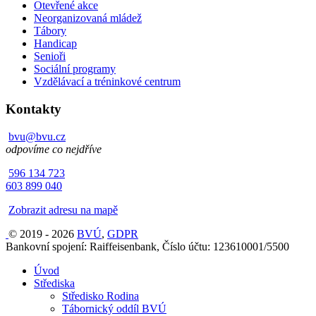
Otevřené akce
Neorganizovaná mládež
Tábory
Handicap
Senioři
Sociální programy
Vzdělávací a tréninkové centrum
Kontakty
bvu@bvu.cz
odpovíme co nejdříve
596 134 723
603 899 040
Zobrazit adresu na mapě
© 2019 - 2026
BVÚ
,
GDPR
Bankovní spojení: Raiffeisenbank, Číslo účtu: 123610001/5500
Úvod
Střediska
Středisko Rodina
Tábornický oddíl BVÚ