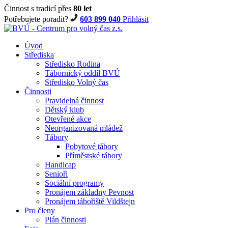
Činnost s tradicí přes
80 let
Potřebujete poradit?
603 899 040
Přihlásit
Úvod
Střediska
Středisko Rodina
Tábornický oddíl BVÚ
Středisko Volný čas
Činnosti
Pravidelná činnost
Dětský klub
Otevřené akce
Neorganizovaná mládež
Tábory
Pobytové tábory
Příměstské tábory
Handicap
Senioři
Sociální programy
Pronájem základny Pevnost
Pronájem tábořiště Vildštejn
Pro členy
Plán činnosti