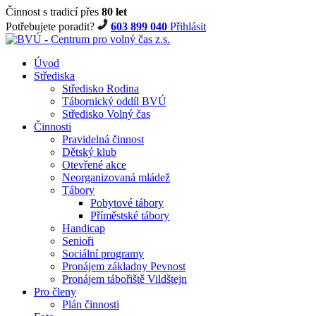
Činnost s tradicí přes
80 let
Potřebujete poradit?
603 899 040
Přihlásit
Úvod
Střediska
Středisko Rodina
Tábornický oddíl BVÚ
Středisko Volný čas
Činnosti
Pravidelná činnost
Dětský klub
Otevřené akce
Neorganizovaná mládež
Tábory
Pobytové tábory
Příměstské tábory
Handicap
Senioři
Sociální programy
Pronájem základny Pevnost
Pronájem tábořiště Vildštejn
Pro členy
Plán činnosti