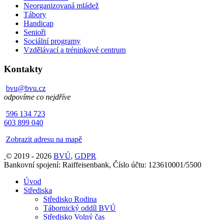
Neorganizovaná mládež
Tábory
Handicap
Senioři
Sociální programy
Vzdělávací a tréninkové centrum
Kontakty
bvu@bvu.cz
odpovíme co nejdříve
596 134 723
603 899 040
Zobrazit adresu na mapě
© 2019 - 2026
BVÚ
,
GDPR
Bankovní spojení: Raiffeisenbank, Číslo účtu: 123610001/5500
Úvod
Střediska
Středisko Rodina
Tábornický oddíl BVÚ
Středisko Volný čas