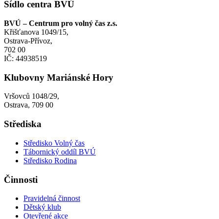
Sídlo centra BVÚ
BVÚ – Centrum pro volný čas z.s.
Křišťanova 1049/15,
Ostrava-Přívoz,
702 00
IČ: 44938519
Klubovny Mariánské Hory
Vršovců 1048/29,
Ostrava, 709 00
Střediska
Středisko Volný čas
Tábornický oddíl BVÚ
Středisko Rodina
Činnosti
Pravidelná činnost
Dětský klub
Otevřené akce