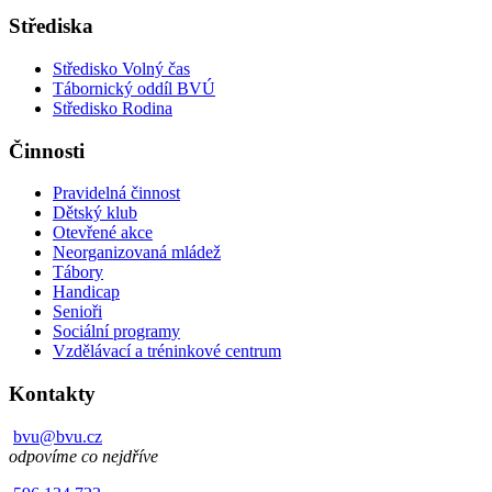
Střediska
Středisko Volný čas
Tábornický oddíl BVÚ
Středisko Rodina
Činnosti
Pravidelná činnost
Dětský klub
Otevřené akce
Neorganizovaná mládež
Tábory
Handicap
Senioři
Sociální programy
Vzdělávací a tréninkové centrum
Kontakty
bvu@bvu.cz
odpovíme co nejdříve