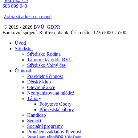
596 134 723
603 899 040
Zobrazit adresu na mapě
© 2019 - 2026
BVÚ
,
GDPR
Bankovní spojení: Raiffeisenbank, Číslo účtu: 123610001/5500
Úvod
Střediska
Středisko Rodina
Tábornický oddíl BVÚ
Středisko Volný čas
Činnosti
Pravidelná činnost
Dětský klub
Otevřené akce
Neorganizovaná mládež
Tábory
Pobytové tábory
Příměstské tábory
Handicap
Senioři
Sociální programy
Pronájem základny Pevnost
Pronájem tábořiště Vildštejn