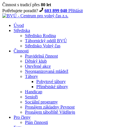
Činnost s tradicí přes
80 let
Potřebujete poradit?
603 899 040
Přihlásit
Úvod
Střediska
Středisko Rodina
Tábornický oddíl BVÚ
Středisko Volný čas
Činnosti
Pravidelná činnost
Dětský klub
Otevřené akce
Neorganizovaná mládež
Tábory
Pobytové tábory
Příměstské tábory
Handicap
Senioři
Sociální programy
Pronájem základny Pevnost
Pronájem tábořiště Vildštejn
Pro členy
Plán činnosti