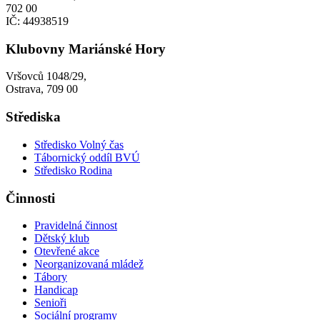
702 00
IČ: 44938519
Klubovny Mariánské Hory
Vršovců 1048/29,
Ostrava, 709 00
Střediska
Středisko Volný čas
Tábornický oddíl BVÚ
Středisko Rodina
Činnosti
Pravidelná činnost
Dětský klub
Otevřené akce
Neorganizovaná mládež
Tábory
Handicap
Senioři
Sociální programy