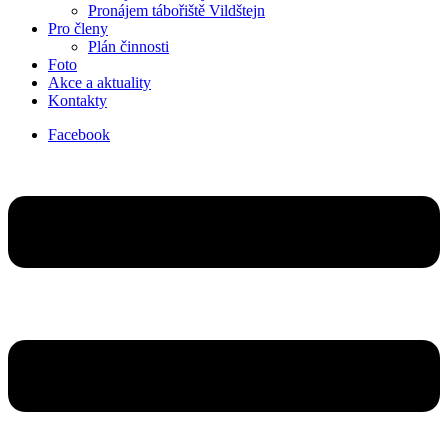
Pronájem tábořiště Vildštejn
Pro členy
Plán činnosti
Foto
Akce a aktuality
Kontakty
Facebook