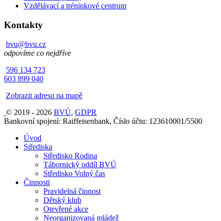
Vzdělávací a tréninkové centrum
Kontakty
bvu@bvu.cz
odpovíme co nejdříve
596 134 723
603 899 040
Zobrazit adresu na mapě
© 2019 - 2026
BVÚ
,
GDPR
Bankovní spojení: Raiffeisenbank, Číslo účtu: 123610001/5500
Úvod
Střediska
Středisko Rodina
Tábornický oddíl BVÚ
Středisko Volný čas
Činnosti
Pravidelná činnost
Dětský klub
Otevřené akce
Neorganizovaná mládež