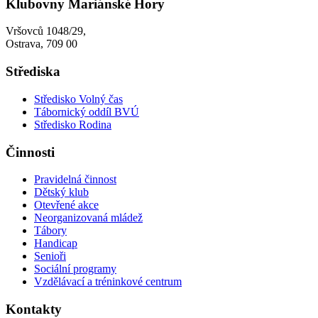
Klubovny Mariánské Hory
Vršovců 1048/29,
Ostrava, 709 00
Střediska
Středisko Volný čas
Tábornický oddíl BVÚ
Středisko Rodina
Činnosti
Pravidelná činnost
Dětský klub
Otevřené akce
Neorganizovaná mládež
Tábory
Handicap
Senioři
Sociální programy
Vzdělávací a tréninkové centrum
Kontakty