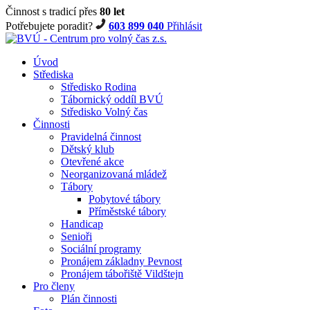
Činnost s tradicí přes
80 let
Potřebujete poradit?
603 899 040
Přihlásit
Úvod
Střediska
Středisko Rodina
Tábornický oddíl BVÚ
Středisko Volný čas
Činnosti
Pravidelná činnost
Dětský klub
Otevřené akce
Neorganizovaná mládež
Tábory
Pobytové tábory
Příměstské tábory
Handicap
Senioři
Sociální programy
Pronájem základny Pevnost
Pronájem tábořiště Vildštejn
Pro členy
Plán činnosti