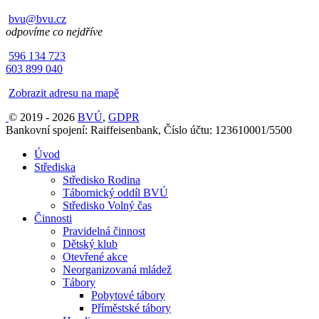
bvu@bvu.cz
odpovíme co nejdříve
596 134 723
603 899 040
Zobrazit adresu na mapě
© 2019 - 2026
BVÚ
,
GDPR
Bankovní spojení: Raiffeisenbank, Číslo účtu: 123610001/5500
Úvod
Střediska
Středisko Rodina
Tábornický oddíl BVÚ
Středisko Volný čas
Činnosti
Pravidelná činnost
Dětský klub
Otevřené akce
Neorganizovaná mládež
Tábory
Pobytové tábory
Příměstské tábory