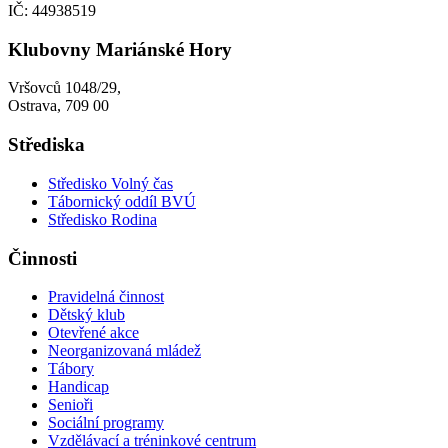
IČ: 44938519
Klubovny Mariánské Hory
Vršovců 1048/29,
Ostrava, 709 00
Střediska
Středisko Volný čas
Tábornický oddíl BVÚ
Středisko Rodina
Činnosti
Pravidelná činnost
Dětský klub
Otevřené akce
Neorganizovaná mládež
Tábory
Handicap
Senioři
Sociální programy
Vzdělávací a tréninkové centrum