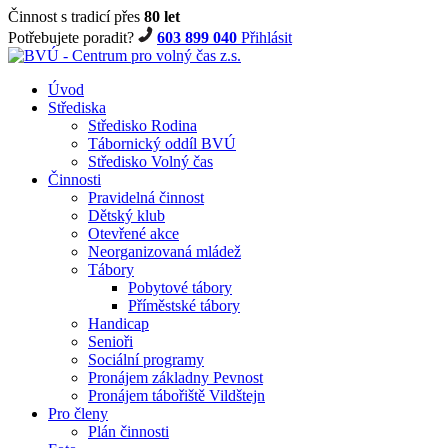
Činnost s tradicí přes
80 let
Potřebujete poradit?
603 899 040
Přihlásit
Úvod
Střediska
Středisko Rodina
Tábornický oddíl BVÚ
Středisko Volný čas
Činnosti
Pravidelná činnost
Dětský klub
Otevřené akce
Neorganizovaná mládež
Tábory
Pobytové tábory
Příměstské tábory
Handicap
Senioři
Sociální programy
Pronájem základny Pevnost
Pronájem tábořiště Vildštejn
Pro členy
Plán činnosti