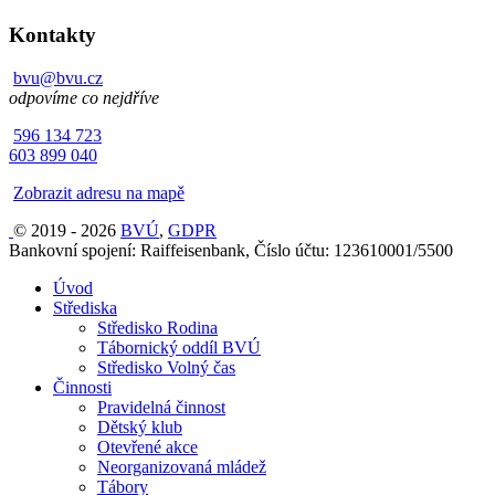
Kontakty
bvu@bvu.cz
odpovíme co nejdříve
596 134 723
603 899 040
Zobrazit adresu na mapě
© 2019 - 2026
BVÚ
,
GDPR
Bankovní spojení: Raiffeisenbank, Číslo účtu: 123610001/5500
Úvod
Střediska
Středisko Rodina
Tábornický oddíl BVÚ
Středisko Volný čas
Činnosti
Pravidelná činnost
Dětský klub
Otevřené akce
Neorganizovaná mládež
Tábory