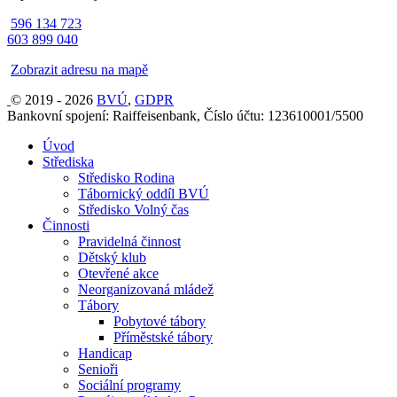
596 134 723
603 899 040
Zobrazit adresu na mapě
© 2019 - 2026
BVÚ
,
GDPR
Bankovní spojení: Raiffeisenbank, Číslo účtu: 123610001/5500
Úvod
Střediska
Středisko Rodina
Tábornický oddíl BVÚ
Středisko Volný čas
Činnosti
Pravidelná činnost
Dětský klub
Otevřené akce
Neorganizovaná mládež
Tábory
Pobytové tábory
Příměstské tábory
Handicap
Senioři
Sociální programy