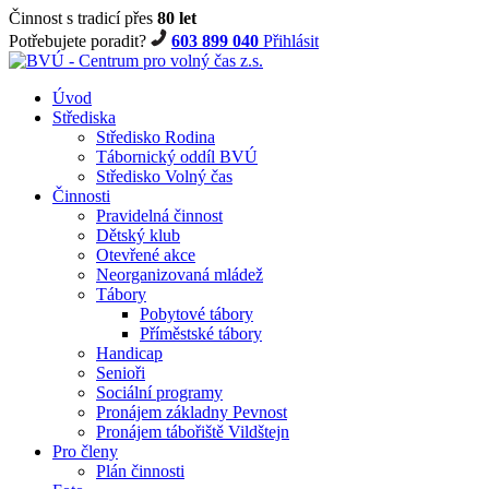
Činnost s tradicí přes
80 let
Potřebujete poradit?
603 899 040
Přihlásit
Úvod
Střediska
Středisko Rodina
Tábornický oddíl BVÚ
Středisko Volný čas
Činnosti
Pravidelná činnost
Dětský klub
Otevřené akce
Neorganizovaná mládež
Tábory
Pobytové tábory
Příměstské tábory
Handicap
Senioři
Sociální programy
Pronájem základny Pevnost
Pronájem tábořiště Vildštejn
Pro členy
Plán činnosti