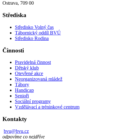
Ostrava, 709 00
Střediska
Středisko Volný čas
Tábornický oddíl BVÚ
Středisko Rodina
Činnosti
Pravidelná činnost
Dětský klub
Otevřené akce
Neorganizovaná mládež
Tábory
Handicap
Senioři
Sociální programy
Vzdělávací a tréninkové centrum
Kontakty
bvu@bvu.cz
odpovíme co nejdříve