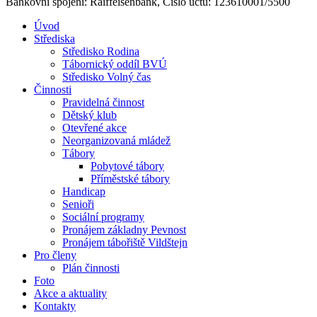
Bankovní spojení: Raiffeisenbank, Číslo účtu: 123610001/5500
Úvod
Střediska
Středisko Rodina
Tábornický oddíl BVÚ
Středisko Volný čas
Činnosti
Pravidelná činnost
Dětský klub
Otevřené akce
Neorganizovaná mládež
Tábory
Pobytové tábory
Příměstské tábory
Handicap
Senioři
Sociální programy
Pronájem základny Pevnost
Pronájem tábořiště Vildštejn
Pro členy
Plán činnosti
Foto
Akce a aktuality
Kontakty