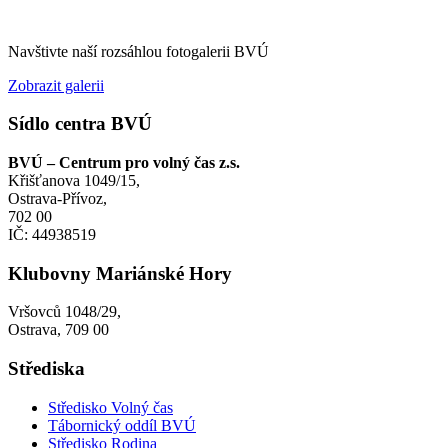
Navštivte naší rozsáhlou fotogalerii BVÚ
Zobrazit galerii
Sídlo centra BVÚ
BVÚ – Centrum pro volný čas z.s.
Křišťanova 1049/15,
Ostrava-Přívoz,
702 00
IČ: 44938519
Klubovny Mariánské Hory
Vršovců 1048/29,
Ostrava, 709 00
Střediska
Středisko Volný čas
Tábornický oddíl BVÚ
Středisko Rodina