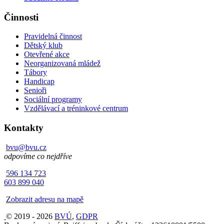
Činnosti
Pravidelná činnost
Dětský klub
Otevřené akce
Neorganizovaná mládež
Tábory
Handicap
Senioři
Sociální programy
Vzdělávací a tréninkové centrum
Kontakty
bvu@bvu.cz
odpovíme co nejdříve
596 134 723
603 899 040
Zobrazit adresu na mapě
© 2019 - 2026
BVÚ
,
GDPR