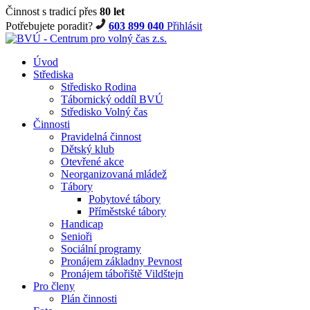
Činnost s tradicí přes
80 let
Potřebujete poradit?
603 899 040
Přihlásit
Úvod
Střediska
Středisko Rodina
Tábornický oddíl BVÚ
Středisko Volný čas
Činnosti
Pravidelná činnost
Dětský klub
Otevřené akce
Neorganizovaná mládež
Tábory
Pobytové tábory
Příměstské tábory
Handicap
Senioři
Sociální programy
Pronájem základny Pevnost
Pronájem tábořiště Vildštejn
Pro členy
Plán činnosti