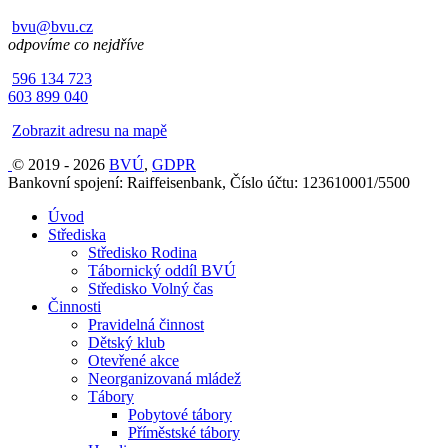
bvu@bvu.cz
odpovíme co nejdříve
596 134 723
603 899 040
Zobrazit adresu na mapě
© 2019 - 2026
BVÚ
,
GDPR
Bankovní spojení: Raiffeisenbank, Číslo účtu: 123610001/5500
Úvod
Střediska
Středisko Rodina
Tábornický oddíl BVÚ
Středisko Volný čas
Činnosti
Pravidelná činnost
Dětský klub
Otevřené akce
Neorganizovaná mládež
Tábory
Pobytové tábory
Příměstské tábory