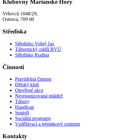
Klubovny Mariánské Hory
Vršovců 1048/29,
Ostrava, 709 00
Střediska
Středisko Volný čas
Tábornický oddíl BVÚ
Středisko Rodina
Činnosti
Pravidelná činnost
Dětský klub
Otevřené akce
Neorganizovaná mládež
Tábory
Handicap
Senioři
Sociální programy
Vzdělávací a tréninkové centrum
Kontakty