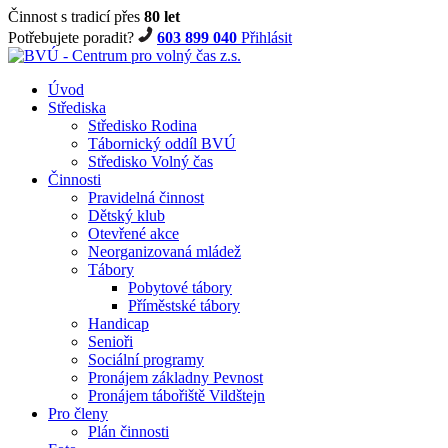
Činnost s tradicí přes
80 let
Potřebujete poradit?
603 899 040
Přihlásit
Úvod
Střediska
Středisko Rodina
Tábornický oddíl BVÚ
Středisko Volný čas
Činnosti
Pravidelná činnost
Dětský klub
Otevřené akce
Neorganizovaná mládež
Tábory
Pobytové tábory
Příměstské tábory
Handicap
Senioři
Sociální programy
Pronájem základny Pevnost
Pronájem tábořiště Vildštejn
Pro členy
Plán činnosti