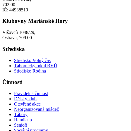
702 00
IČ: 44938519
Klubovny Mariánské Hory
Vršovců 1048/29,
Ostrava, 709 00
Střediska
Středisko Volný čas
Tábornický oddíl BVÚ
Středisko Rodina
Činnosti
Pravidelná činnost
Dětský klub
Otevřené akce
Neorganizovaná mládež
Tábory
Handicap
Senioři
Sociální programy