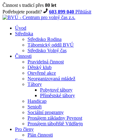
Činnost s tradicí přes
80 let
Potřebujete poradit?
603 899 040
Přihlásit
Úvod
Střediska
Středisko Rodina
Tábornický oddíl BVÚ
Středisko Volný čas
Činnosti
Pravidelná činnost
Dětský klub
Otevřené akce
Neorganizovaná mládež
Tábory
Pobytové tábory
Příměstské tábory
Handicap
Senioři
Sociální programy
Pronájem základny Pevnost
Pronájem tábořiště Vildštejn
Pro členy
Plán činnosti