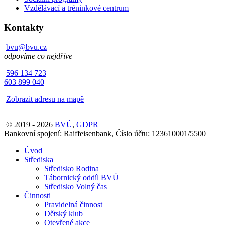
Vzdělávací a tréninkové centrum
Kontakty
bvu@bvu.cz
odpovíme co nejdříve
596 134 723
603 899 040
Zobrazit adresu na mapě
© 2019 - 2026
BVÚ
,
GDPR
Bankovní spojení: Raiffeisenbank, Číslo účtu: 123610001/5500
Úvod
Střediska
Středisko Rodina
Tábornický oddíl BVÚ
Středisko Volný čas
Činnosti
Pravidelná činnost
Dětský klub
Otevřené akce