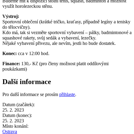
Budeme mít k dispozici stolní tenis, squash, badminton a možnost
využít horolezeckou stěnu.
Výstroj:
Sportovní oblečení (krátké tričko, kraťasy, případně legíny a tenisky
do tělocvičny).
Kdo má, tak si vezměte sportovní vybavení – pálky, badmintonové a
squashové rakety, svůj sedák a vybavení, lezečky.
Nějaké vybavení přivezu, ale nevím, jestli ho bude dostatek.
Konec:
cca v 12:00 hod.
Finance:
130,- Kč (pro členy možnost platit oddílovými
poukázkami)
Další informace
Pro další informace se prosím
přihlaste
.
Datum (začátek):
25. 2. 2023
Datum (konec):
25. 2. 2023
Místo konání:
Ostrava