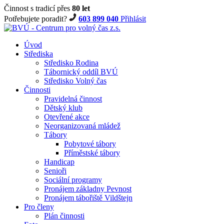
Činnost s tradicí přes
80 let
Potřebujete poradit?
603 899 040
Přihlásit
Úvod
Střediska
Středisko Rodina
Tábornický oddíl BVÚ
Středisko Volný čas
Činnosti
Pravidelná činnost
Dětský klub
Otevřené akce
Neorganizovaná mládež
Tábory
Pobytové tábory
Příměstské tábory
Handicap
Senioři
Sociální programy
Pronájem základny Pevnost
Pronájem tábořiště Vildštejn
Pro členy
Plán činnosti