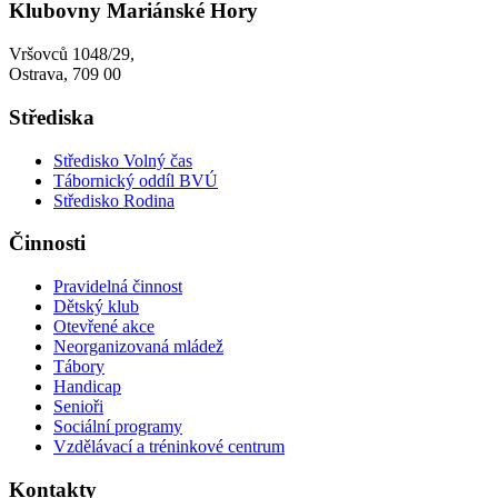
Klubovny Mariánské Hory
Vršovců 1048/29,
Ostrava, 709 00
Střediska
Středisko Volný čas
Tábornický oddíl BVÚ
Středisko Rodina
Činnosti
Pravidelná činnost
Dětský klub
Otevřené akce
Neorganizovaná mládež
Tábory
Handicap
Senioři
Sociální programy
Vzdělávací a tréninkové centrum
Kontakty