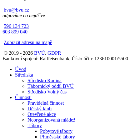
bvu@bvu.cz
odpovíme co nejdříve
596 134 723
603 899 040
Zobrazit adresu na mapě
© 2019 - 2026
BVÚ
,
GDPR
Bankovní spojení: Raiffeisenbank, Číslo účtu: 123610001/5500
Úvod
Střediska
Středisko Rodina
Tábornický oddíl BVÚ
Středisko Volný čas
Činnosti
Pravidelná činnost
Dětský klub
Otevřené akce
Neorganizovaná mládež
Tábory
Pobytové tábory
Příměstské tábory