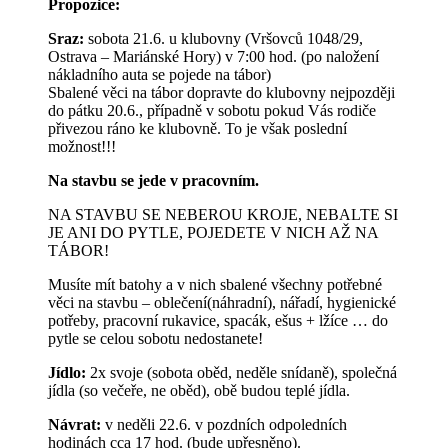
Propozice:
Sraz:
sobota 21.6. u klubovny (Vršovců 1048/29,
Ostrava – Mariánské Hory) v 7:00 hod. (po naložení
nákladního auta se pojede na tábor)
Sbalené věci na tábor dopravte do klubovny nejpozději
do pátku 20.6., případně v sobotu pokud Vás rodiče
přivezou ráno ke klubovně. To je však poslední
možnost!!!
Na stavbu se jede v pracovním.
NA STAVBU SE NEBEROU KROJE, NEBALTE SI
JE ANI DO PYTLE, POJEDETE V NICH AŽ NA
TÁBOR!
Musíte mít batohy a v nich sbalené všechny potřebné
věci na stavbu – oblečení(náhradní), nářadí, hygienické
potřeby, pracovní rukavice, spacák, ešus + lžíce … do
pytle se celou sobotu nedostanete!
Jídlo:
2x svoje (sobota oběd, neděle snídaně), společná
jídla (so večeře, ne oběd), obě budou teplé jídla.
Návrat:
v neděli 22.6. v pozdních odpoledních
hodinách cca 17 hod. (bude upřesněno).