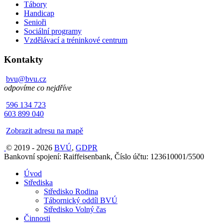
Tábory
Handicap
Senioři
Sociální programy
Vzdělávací a tréninkové centrum
Kontakty
bvu@bvu.cz
odpovíme co nejdříve
596 134 723
603 899 040
Zobrazit adresu na mapě
© 2019 - 2026
BVÚ
,
GDPR
Bankovní spojení: Raiffeisenbank, Číslo účtu: 123610001/5500
Úvod
Střediska
Středisko Rodina
Tábornický oddíl BVÚ
Středisko Volný čas
Činnosti