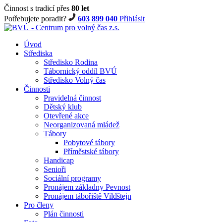
Činnost s tradicí přes
80 let
Potřebujete poradit?
603 899 040
Přihlásit
Úvod
Střediska
Středisko Rodina
Tábornický oddíl BVÚ
Středisko Volný čas
Činnosti
Pravidelná činnost
Dětský klub
Otevřené akce
Neorganizovaná mládež
Tábory
Pobytové tábory
Příměstské tábory
Handicap
Senioři
Sociální programy
Pronájem základny Pevnost
Pronájem tábořiště Vildštejn
Pro členy
Plán činnosti