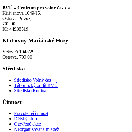
BVÚ – Centrum pro volný čas z.s.
Křišťanova 1049/15,
Ostrava-Přívoz,
702 00
IČ: 44938519
Klubovny Mariánské Hory
Vršovců 1048/29,
Ostrava, 709 00
Střediska
Středisko Volný čas
Tábornický oddíl BVÚ
Středisko Rodina
Činnosti
Pravidelná činnost
Dětský klub
Otevřené akce
Neorganizovaná mládež