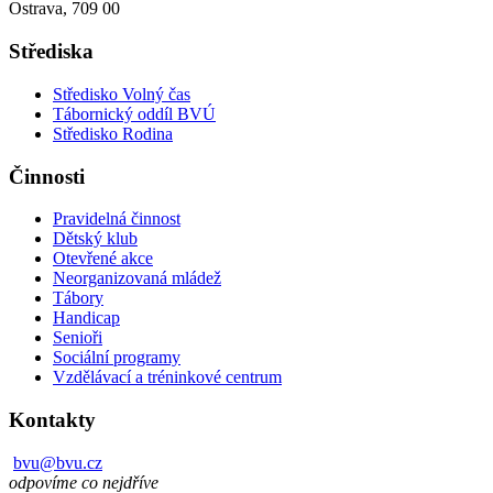
Ostrava, 709 00
Střediska
Středisko Volný čas
Tábornický oddíl BVÚ
Středisko Rodina
Činnosti
Pravidelná činnost
Dětský klub
Otevřené akce
Neorganizovaná mládež
Tábory
Handicap
Senioři
Sociální programy
Vzdělávací a tréninkové centrum
Kontakty
bvu@bvu.cz
odpovíme co nejdříve