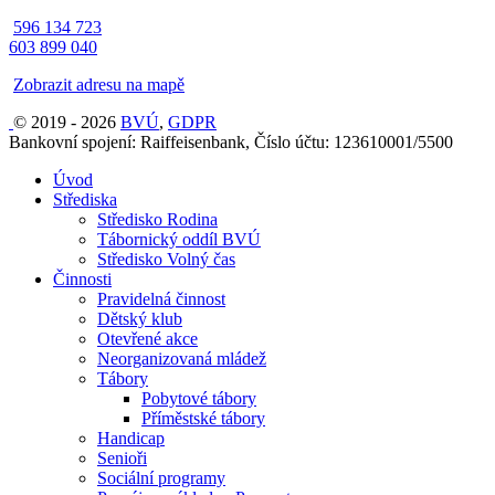
596 134 723
603 899 040
Zobrazit adresu na mapě
© 2019 - 2026
BVÚ
,
GDPR
Bankovní spojení: Raiffeisenbank, Číslo účtu: 123610001/5500
Úvod
Střediska
Středisko Rodina
Tábornický oddíl BVÚ
Středisko Volný čas
Činnosti
Pravidelná činnost
Dětský klub
Otevřené akce
Neorganizovaná mládež
Tábory
Pobytové tábory
Příměstské tábory
Handicap
Senioři
Sociální programy