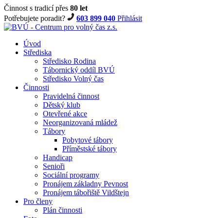
Činnost s tradicí přes
80 let
Potřebujete poradit?
603 899 040
Přihlásit
Úvod
Střediska
Středisko Rodina
Tábornický oddíl BVÚ
Středisko Volný čas
Činnosti
Pravidelná činnost
Dětský klub
Otevřené akce
Neorganizovaná mládež
Tábory
Pobytové tábory
Příměstské tábory
Handicap
Senioři
Sociální programy
Pronájem základny Pevnost
Pronájem tábořiště Vildštejn
Pro členy
Plán činnosti