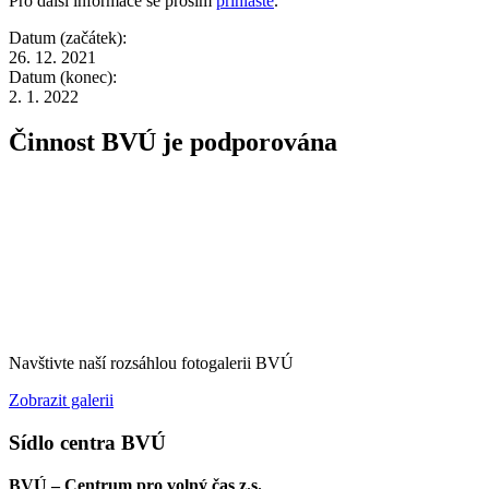
Pro další informace se prosím
přihlaste
.
Datum (začátek):
26. 12. 2021
Datum (konec):
2. 1. 2022
Činnost BVÚ je podporována
Navštivte naší rozsáhlou fotogalerii BVÚ
Zobrazit galerii
Sídlo centra BVÚ
BVÚ – Centrum pro volný čas z.s.