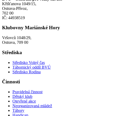
Křišťanova 1049/15,
Ostrava-Přívoz,
702 00
IČ: 44938519
Klubovny Mariánské Hory
Vršovců 1048/29,
Ostrava, 709 00
Střediska
Středisko Volný čas
Tábornický oddíl BVÚ
Středisko Rodina
Činnosti
Pravidelná činnost
Dětský klub
Otevřené akce
Neorganizovaná mládež
Tábory
Handicap