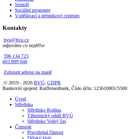
Senioři
Sociální programy
Vzdělávací a tréninkové centrum
Kontakty
bvu@bvu.cz
odpovíme co nejdříve
596 134 723
603 899 040
Zobrazit adresu na mapě
© 2019 - 2026
BVÚ
,
GDPR
Bankovní spojení: Raiffeisenbank, Číslo účtu: 123610001/5500
Úvod
Střediska
Středisko Rodina
Tábornický oddíl BVÚ
Středisko Volný čas
Činnosti
Pravidelná činnost
Dětský klub