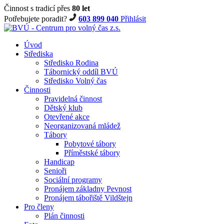
Činnost s tradicí přes
80 let
Potřebujete poradit?
603 899 040
Přihlásit
Úvod
Střediska
Středisko Rodina
Tábornický oddíl BVÚ
Středisko Volný čas
Činnosti
Pravidelná činnost
Dětský klub
Otevřené akce
Neorganizovaná mládež
Tábory
Pobytové tábory
Příměstské tábory
Handicap
Senioři
Sociální programy
Pronájem základny Pevnost
Pronájem tábořiště Vildštejn
Pro členy
Plán činnosti