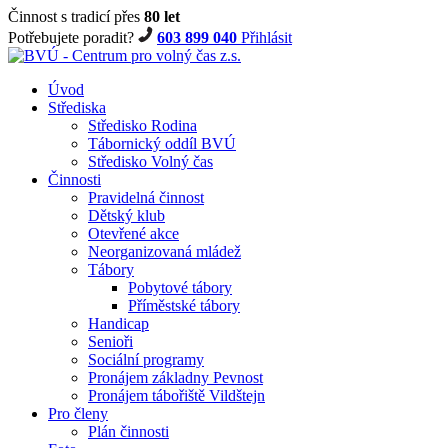
Činnost s tradicí přes
80 let
Potřebujete poradit?
603 899 040
Přihlásit
Úvod
Střediska
Středisko Rodina
Tábornický oddíl BVÚ
Středisko Volný čas
Činnosti
Pravidelná činnost
Dětský klub
Otevřené akce
Neorganizovaná mládež
Tábory
Pobytové tábory
Příměstské tábory
Handicap
Senioři
Sociální programy
Pronájem základny Pevnost
Pronájem tábořiště Vildštejn
Pro členy
Plán činnosti