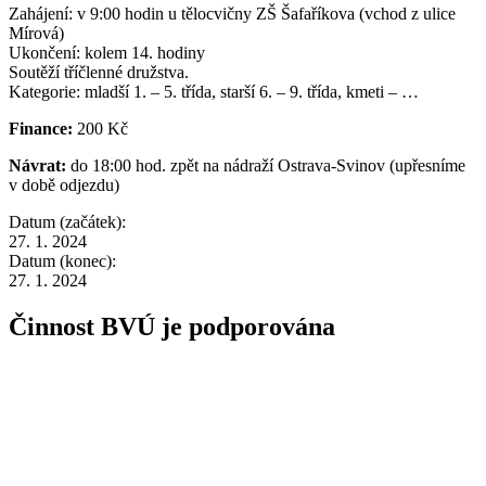
Zahájení: v 9:00 hodin u tělocvičny ZŠ Šafaříkova (vchod z ulice
Mírová)
Ukončení: kolem 14. hodiny
Soutěží tříčlenné družstva.
Kategorie: mladší 1. – 5. třída, starší 6. – 9. třída, kmeti – …
Finance:
200 Kč
Návrat:
do 18:00 hod. zpět na nádraží Ostrava-Svinov (upřesníme
v době odjezdu)
Datum (začátek):
27. 1. 2024
Datum (konec):
27. 1. 2024
Činnost BVÚ je podporována