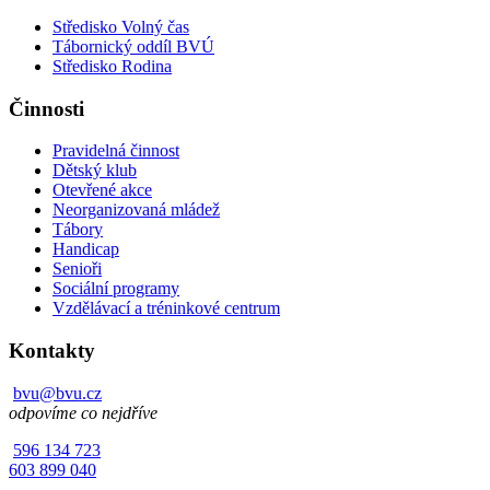
Středisko Volný čas
Tábornický oddíl BVÚ
Středisko Rodina
Činnosti
Pravidelná činnost
Dětský klub
Otevřené akce
Neorganizovaná mládež
Tábory
Handicap
Senioři
Sociální programy
Vzdělávací a tréninkové centrum
Kontakty
bvu@bvu.cz
odpovíme co nejdříve
596 134 723
603 899 040