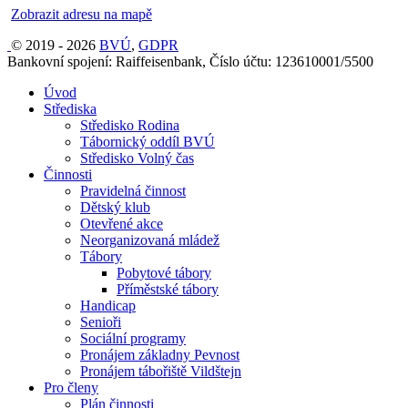
Zobrazit adresu na mapě
© 2019 - 2026
BVÚ
,
GDPR
Bankovní spojení: Raiffeisenbank, Číslo účtu: 123610001/5500
Úvod
Střediska
Středisko Rodina
Tábornický oddíl BVÚ
Středisko Volný čas
Činnosti
Pravidelná činnost
Dětský klub
Otevřené akce
Neorganizovaná mládež
Tábory
Pobytové tábory
Příměstské tábory
Handicap
Senioři
Sociální programy
Pronájem základny Pevnost
Pronájem tábořiště Vildštejn
Pro členy
Plán činnosti