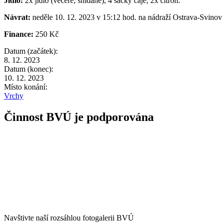
Jídlo:
2x jídlo (večeře, snídaně), 4 sáčky čaje, 2x citron.
Návrat:
neděle 10. 12. 2023 v 15:12 hod. na nádraží Ostrava-Svinov
Finance:
250 Kč
Datum (začátek):
8. 12. 2023
Datum (konec):
10. 12. 2023
Místo konání:
Vrchy
Činnost BVÚ je podporována
Navštivte naší rozsáhlou fotogalerii BVÚ