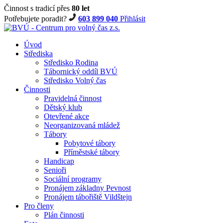
Činnost s tradicí přes
80 let
Potřebujete poradit?
603 899 040
Přihlásit
Úvod
Střediska
Středisko Rodina
Tábornický oddíl BVÚ
Středisko Volný čas
Činnosti
Pravidelná činnost
Dětský klub
Otevřené akce
Neorganizovaná mládež
Tábory
Pobytové tábory
Příměstské tábory
Handicap
Senioři
Sociální programy
Pronájem základny Pevnost
Pronájem tábořiště Vildštejn
Pro členy
Plán činnosti