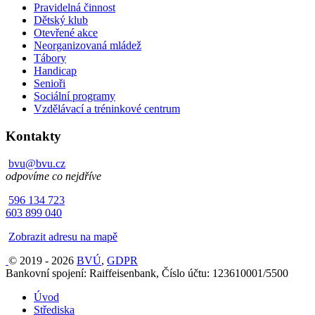
Pravidelná činnost
Dětský klub
Otevřené akce
Neorganizovaná mládež
Tábory
Handicap
Senioři
Sociální programy
Vzdělávací a tréninkové centrum
Kontakty
bvu@bvu.cz
odpovíme co nejdříve
596 134 723
603 899 040
Zobrazit adresu na mapě
© 2019 - 2026
BVÚ
,
GDPR
Bankovní spojení: Raiffeisenbank, Číslo účtu: 123610001/5500
Úvod
Střediska