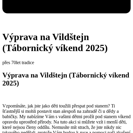
Výprava na Vildštejn
(Tábornický víkend 2025)
přes 70let tradice
Výprava na Vildštejn (Tábornický víkend
2025)
Vzpomínáte, jak jste jako děti toužili přespat pod stanem? Ti
šťastnější si mohli postavit stan alespoň na zahradě či u dědy a
babičky. My nabízíme Vám s vašimi dětmi prožít pod stanem víkend
opravdu uprostřed přírody. Na tuto akci si můžete vzít i menší děti,
které nejsou členy oddílu. Nemusíte mít strach, že jste nikdy nic
takového nedělali, protože Vám budou k ruce a pomoci naši zkušení