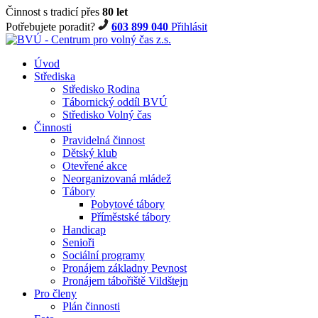
Činnost s tradicí přes
80 let
Potřebujete poradit?
603 899 040
Přihlásit
Úvod
Střediska
Středisko Rodina
Tábornický oddíl BVÚ
Středisko Volný čas
Činnosti
Pravidelná činnost
Dětský klub
Otevřené akce
Neorganizovaná mládež
Tábory
Pobytové tábory
Příměstské tábory
Handicap
Senioři
Sociální programy
Pronájem základny Pevnost
Pronájem tábořiště Vildštejn
Pro členy
Plán činnosti