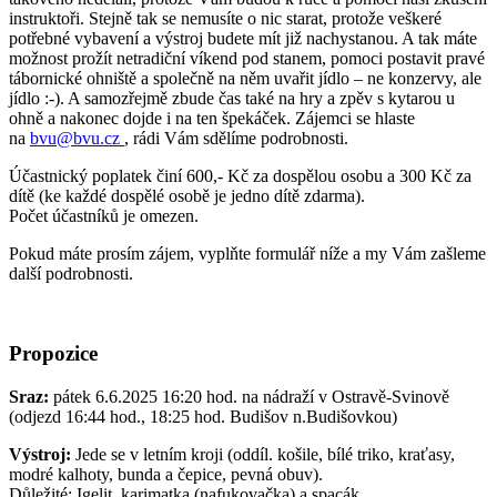
instruktoři. Stejně tak se nemusíte o nic starat, protože veškeré
potřebné vybavení a výstroj budete mít již nachystanou. A tak máte
možnost prožít netradiční víkend pod stanem, pomoci postavit pravé
tábornické ohniště a společně na něm uvařit jídlo – ne konzervy, ale
jídlo :-). A samozřejmě zbude čas také na hry a zpěv s kytarou u
ohně a nakonec dojde i na ten špekáček. Zájemci se hlaste
na
bvu@bvu.cz
, rádi Vám sdělíme podrobnosti.
Účastnický poplatek činí 600,- Kč za dospělou osobu a 300 Kč za
dítě (ke každé dospělé osobě je jedno dítě zdarma).
Počet účastníků je omezen.
Pokud máte prosím zájem, vyplňte formulář níže a my Vám zašleme
další podrobnosti.
Propozice
Sraz:
pátek 6.6.2025 16:20 hod. na nádraží v Ostravě-Svinově
(odjezd 16:44 hod., 18:25 hod. Budišov n.Budišovkou)
Výstroj:
Jede se v letním kroji (oddíl. košile, bílé triko, kraťasy,
modré kalhoty, bunda a čepice, pevná obuv).
Důležité: Igelit, karimatka (nafukovačka) a spacák.