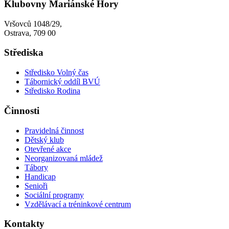
Klubovny Mariánské Hory
Vršovců 1048/29,
Ostrava, 709 00
Střediska
Středisko Volný čas
Tábornický oddíl BVÚ
Středisko Rodina
Činnosti
Pravidelná činnost
Dětský klub
Otevřené akce
Neorganizovaná mládež
Tábory
Handicap
Senioři
Sociální programy
Vzdělávací a tréninkové centrum
Kontakty