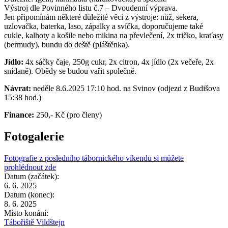
Výstroj dle Povinného listu č.7 – Dvoudenní výprava.
Jen připomínám některé důležité věci z výstroje: nůž, sekera,
uzlovačka, baterka, laso, zápalky a svíčka, doporučujeme také
cukle, kalhoty a košile nebo mikina na převlečení, 2x tričko, kraťasy
(bermudy), bundu do deště (pláštěnka).
Jídlo:
4x sáčky čaje, 250g cukr, 2x citron, 4x jídlo (2x večeře, 2x
snídaně). Obědy se budou vařit společně.
Návrat:
neděle 8.6.2025 17:10 hod. na Svinov (odjezd z Budišova
15:38 hod.)
Finance:
250,- Kč (pro členy)
Fotogalerie
Fotografie z posledního tábornického víkendu si můžete
prohlédnout zde
Datum (začátek):
6. 6. 2025
Datum (konec):
8. 6. 2025
Místo konání:
Tábořiště Vildštejn