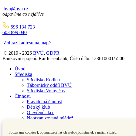
bvu@bvu.cz
odpovíme co nejdříve
596 134 723
603 899 040
Zobrazit adresu na mapě
© 2019 - 2026
BVÚ
,
GDPR
Bankovní spojení: Raiffeisenbank, Číslo účtu: 123610001/5500
Úvod
Střediska
Středisko Rodina
Tábornický oddíl BVÚ
Středisko Volný čas
Činnosti
Pravidelná činnost
Dětský klub
Otevřené akce
Neorganizovaná mládež
Tábory
Pobytové tábory
Používáme cookies k optimalizaci našich webových stránek a našich služeb.
Příměstské tábory