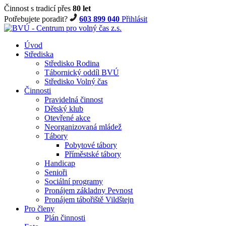
Činnost s tradicí přes
80 let
Potřebujete poradit?
603 899 040
Přihlásit
Úvod
Střediska
Středisko Rodina
Tábornický oddíl BVÚ
Středisko Volný čas
Činnosti
Pravidelná činnost
Dětský klub
Otevřené akce
Neorganizovaná mládež
Tábory
Pobytové tábory
Příměstské tábory
Handicap
Senioři
Sociální programy
Pronájem základny Pevnost
Pronájem tábořiště Vildštejn
Pro členy
Plán činnosti