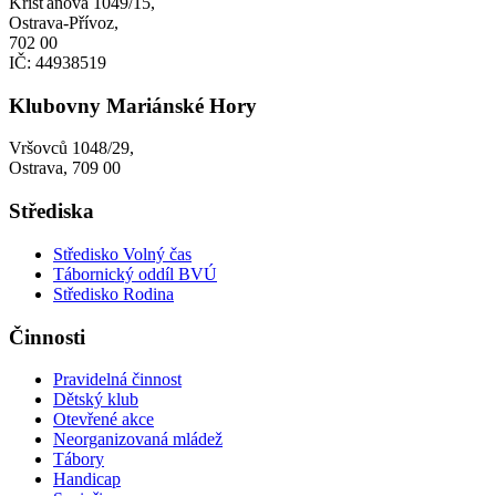
Křišťanova 1049/15,
Ostrava-Přívoz,
702 00
IČ: 44938519
Klubovny Mariánské Hory
Vršovců 1048/29,
Ostrava, 709 00
Střediska
Středisko Volný čas
Tábornický oddíl BVÚ
Středisko Rodina
Činnosti
Pravidelná činnost
Dětský klub
Otevřené akce
Neorganizovaná mládež
Tábory
Handicap