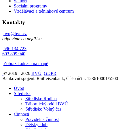
Senioři
Sociální programy
Vzdělávací a tréninkové centrum
Kontakty
bvu@bvu.cz
odpovíme co nejdříve
596 134 723
603 899 040
Zobrazit adresu na mapě
© 2019 - 2026
BVÚ
,
GDPR
Bankovní spojení: Raiffeisenbank, Číslo účtu: 123610001/5500
Úvod
Střediska
Středisko Rodina
Tábornický oddíl BVÚ
Středisko Volný čas
Činnosti
Pravidelná činnost
Dětský klub