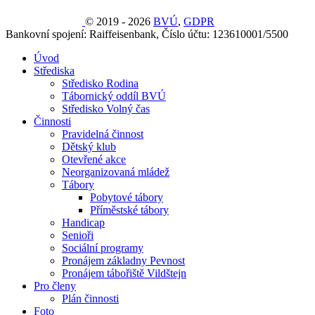
© 2019 - 2026
BVÚ
,
GDPR
Bankovní spojení: Raiffeisenbank, Číslo účtu: 123610001/5500
Úvod
Střediska
Středisko Rodina
Tábornický oddíl BVÚ
Středisko Volný čas
Činnosti
Pravidelná činnost
Dětský klub
Otevřené akce
Neorganizovaná mládež
Tábory
Pobytové tábory
Příměstské tábory
Handicap
Senioři
Sociální programy
Pronájem základny Pevnost
Pronájem tábořiště Vildštejn
Pro členy
Plán činnosti
Foto