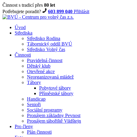
Činnost s tradicí přes
80 let
Potřebujete poradit?
603 899 040
Přihlásit
Úvod
Střediska
Středisko Rodina
Tábornický oddíl BVÚ
Středisko Volný čas
Činnosti
Pravidelná činnost
Dětský klub
Otevřené akce
Neorganizovaná mládež
Tábory
Pobytové tábory
Příměstské tábory
Handicap
Senioři
Sociální programy
Pronájem základny Pevnost
Pronájem tábořiště Vildštejn
Pro členy
Plán činnosti