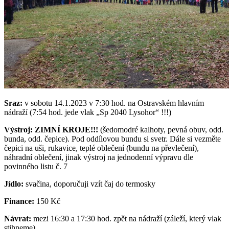
Sraz:
v sobotu 14.1.2023 v 7:30 hod. na Ostravském hlavním
nádraží (7:54 hod. jede vlak „Sp 2040 Lysohor“ !!!)
Výstroj: ZIMNÍ KROJE!!!
(šedomodré kalhoty, pevná obuv, odd.
bunda, odd. čepice). Pod oddílovou bundu si svetr. Dále si vezměte
čepici na uši, rukavice, teplé oblečení (bundu na převlečení),
náhradní oblečení, jinak výstroj na jednodenní výpravu dle
povinného listu č. 7
Jídlo:
svačina, doporučuji vzít čaj do termosky
Finance:
150 Kč
Návrat:
mezi 16:30 a 17:30 hod. zpět na nádraží (záleží, který vlak
stihneme)