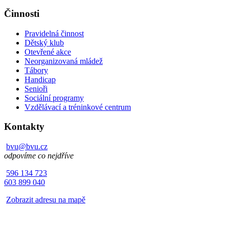
Činnosti
Pravidelná činnost
Dětský klub
Otevřené akce
Neorganizovaná mládež
Tábory
Handicap
Senioři
Sociální programy
Vzdělávací a tréninkové centrum
Kontakty
bvu@bvu.cz
odpovíme co nejdříve
596 134 723
603 899 040
Zobrazit adresu na mapě