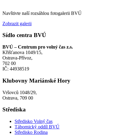
Navštivte naší rozsáhlou fotogalerii BVÚ
Zobrazit galerii
Sídlo centra BVÚ
BVÚ – Centrum pro volný čas z.s.
Křišťanova 1049/15,
Ostrava-Přívoz,
702 00
IČ: 44938519
Klubovny Mariánské Hory
Vršovců 1048/29,
Ostrava, 709 00
Střediska
Středisko Volný čas
Tábornický oddíl BVÚ
Středisko Rodina