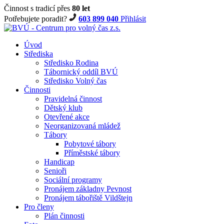
Činnost s tradicí přes
80 let
Potřebujete poradit?
603 899 040
Přihlásit
Úvod
Střediska
Středisko Rodina
Tábornický oddíl BVÚ
Středisko Volný čas
Činnosti
Pravidelná činnost
Dětský klub
Otevřené akce
Neorganizovaná mládež
Tábory
Pobytové tábory
Příměstské tábory
Handicap
Senioři
Sociální programy
Pronájem základny Pevnost
Pronájem tábořiště Vildštejn
Pro členy
Plán činnosti