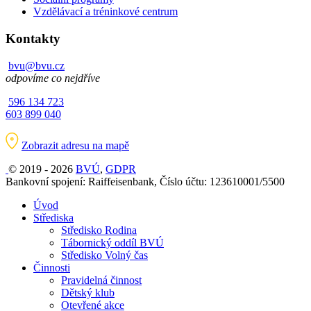
Vzdělávací a tréninkové centrum
Kontakty
bvu@bvu.cz
odpovíme co nejdříve
596 134 723
603 899 040
Zobrazit adresu na mapě
© 2019 - 2026
BVÚ
,
GDPR
Bankovní spojení: Raiffeisenbank, Číslo účtu: 123610001/5500
Úvod
Střediska
Středisko Rodina
Tábornický oddíl BVÚ
Středisko Volný čas
Činnosti
Pravidelná činnost
Dětský klub
Otevřené akce