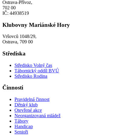
Ostrava-Přívoz,
702 00
IČ: 44938519
Klubovny Mariánské Hory
Vršovců 1048/29,
Ostrava, 709 00
Střediska
Středisko Volný čas
Tábornický oddíl BVÚ
Středisko Rodina
Činnosti
Pravidelná činnost
Dětský klub
Otevřené akce
Neorganizovaná mládež
Tábory
Handicap
Senioři