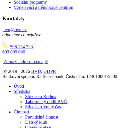
Sociální programy
Vzdělávací a tréninkové centrum
Kontakty
bvu@bvu.cz
odpovíme co nejdříve
596 134 723
603 899 040
Zobrazit adresu na mapě
© 2019 - 2026
BVÚ
,
GDPR
Bankovní spojení: Raiffeisenbank, Číslo účtu: 123610001/5500
Úvod
Střediska
Středisko Rodina
Tábornický oddíl BVÚ
Středisko Volný čas
Činnosti
Pravidelná činnost
Dětský klub
Otevřené akce