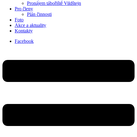
Pronájem tábořiště Vildštejn
Pro členy
Plán činnosti
Foto
Akce a aktuality
Kontakty
Facebook