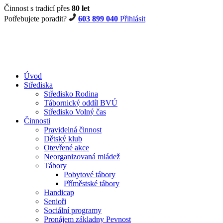
Činnost s tradicí přes
80 let
Potřebujete poradit?
603 899 040
Přihlásit
Úvod
Střediska
Středisko Rodina
Tábornický oddíl BVÚ
Středisko Volný čas
Činnosti
Pravidelná činnost
Dětský klub
Otevřené akce
Neorganizovaná mládež
Tábory
Pobytové tábory
Příměstské tábory
Handicap
Senioři
Sociální programy
Pronájem základny Pevnost