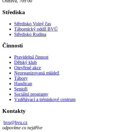
Ostrava, 709 00
Střediska
Středisko Volný čas
Tábornický oddíl BVÚ
Středisko Rodina
Činnosti
Pravidelná činnost
Dětský klub
Otevřené akce
Neorganizovaná mládež
Tábory
Handicap
Senioři
Sociální programy
Vzdělávací a tréninkové centrum
Kontakty
bvu@bvu.cz
odpovíme co nejdříve