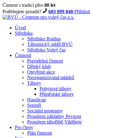
Činnost s tradicí přes
80 let
Potřebujete poradit?
603 899 040
Přihlásit
Úvod
Střediska
Středisko Rodina
Tábornický oddíl BVÚ
Středisko Volný čas
Činnosti
Pravidelná činnost
Dětský klub
Otevřené akce
Neorganizovaná mládež
Tábory
Pobytové tábory
Příměstské tábory
Handicap
Senioři
Sociální programy
Pronájem základny Pevnost
Pronájem tábořiště Vildštejn
Pro členy
Plán činnosti