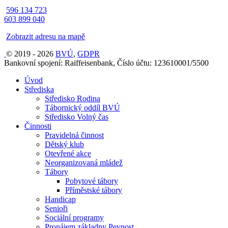
596 134 723
603 899 040
Zobrazit adresu na mapě
© 2019 - 2026
BVÚ
,
GDPR
Bankovní spojení: Raiffeisenbank, Číslo účtu: 123610001/5500
Úvod
Střediska
Středisko Rodina
Tábornický oddíl BVÚ
Středisko Volný čas
Činnosti
Pravidelná činnost
Dětský klub
Otevřené akce
Neorganizovaná mládež
Tábory
Pobytové tábory
Příměstské tábory
Handicap
Senioři
Sociální programy
Pronájem základny Pevnost