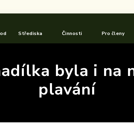
vod
Střediska
Činnosti
Pro členy
adílka byla i na
plavání