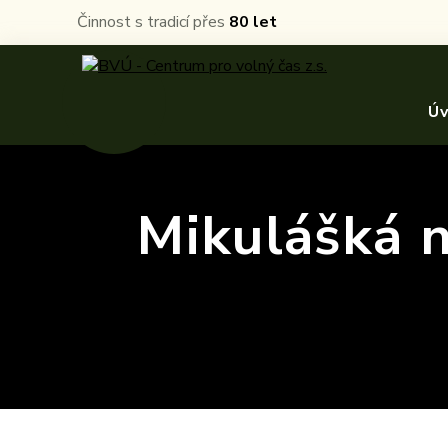
Činnost s tradicí přes
80 let
Ú
Mikulášká n