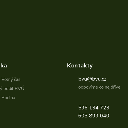
ska
Kontakty
bvu@bvu.cz
 Volný čas
odpovíme co nejdříve
ký oddíl BVÚ
 Rodina
596 134 723
603 899 040