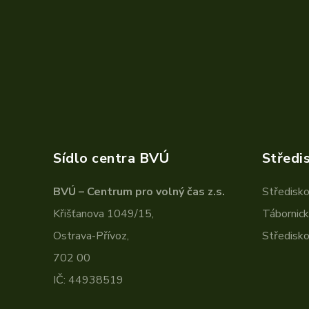
Sídlo centra BVÚ
Středi
BVÚ – Centrum pro volný čas z.s.
Středisko
Křišťanova 1049/15,
Tábornic
Ostrava-Přívoz,
Středisko
702 00
IČ: 44938519