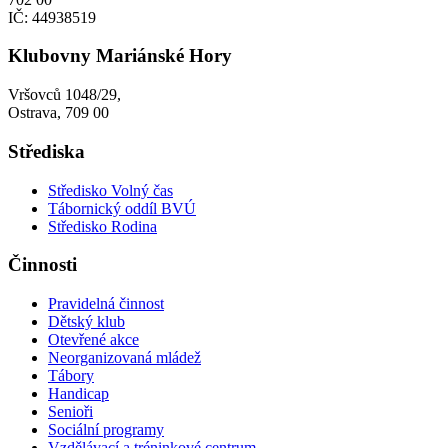
IČ: 44938519
Klubovny Mariánské Hory
Vršovců 1048/29,
Ostrava, 709 00
Střediska
Středisko Volný čas
Tábornický oddíl BVÚ
Středisko Rodina
Činnosti
Pravidelná činnost
Dětský klub
Otevřené akce
Neorganizovaná mládež
Tábory
Handicap
Senioři
Sociální programy
Vzdělávací a tréninkové centrum