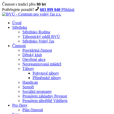
Činnost s tradicí přes
80 let
Potřebujete poradit?
603 899 040
Přihlásit
Úvod
Střediska
Středisko Rodina
Tábornický oddíl BVÚ
Středisko Volný čas
Činnosti
Pravidelná činnost
Dětský klub
Otevřené akce
Neorganizovaná mládež
Tábory
Pobytové tábory
Příměstské tábory
Handicap
Senioři
Sociální programy
Pronájem základny Pevnost
Pronájem tábořiště Vildštejn
Pro členy
Plán činnosti