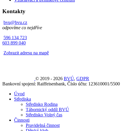
Kontakty
bvu@bvu.cz
odpovíme co nejdříve
596 134 723
603 899 040
Zobrazit adresu na mapě
© 2019 - 2026
BVÚ
,
GDPR
Bankovní spojení: Raiffeisenbank, Číslo účtu: 123610001/5500
Úvod
Střediska
Středisko Rodina
Tábornický oddíl BVÚ
Středisko Volný čas
Činnosti
Pravidelná činnost
Dětský klub