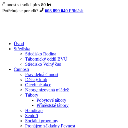
Činnost s tradicí přes
80 let
Potřebujete poradit?
603 899 040
Přihlásit
Úvod
Střediska
Středisko Rodina
Tábornický oddíl BVÚ
Středisko Volný čas
Činnosti
Pravidelná činnost
Dětský klub
Otevřené akce
Neorganizovaná mládež
Tábory
Pobytové tábory
Příměstské tábory
Handicap
Senioři
Sociální programy
Pronájem základny Pevnost