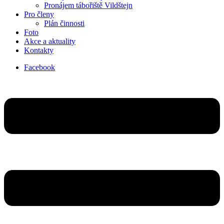
Pronájem tábořiště Vildštejn
Pro členy
Plán činnosti
Foto
Akce a aktuality
Kontakty
Facebook