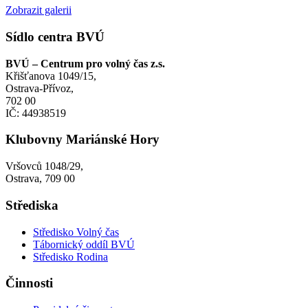
Zobrazit galerii
Sídlo centra BVÚ
BVÚ – Centrum pro volný čas z.s.
Křišťanova 1049/15,
Ostrava-Přívoz,
702 00
IČ: 44938519
Klubovny Mariánské Hory
Vršovců 1048/29,
Ostrava, 709 00
Střediska
Středisko Volný čas
Tábornický oddíl BVÚ
Středisko Rodina
Činnosti