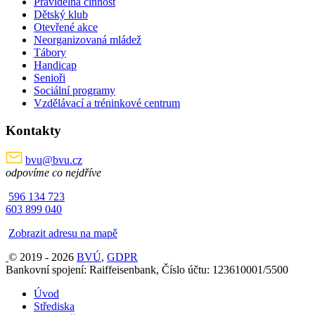
Pravidelná činnost
Dětský klub
Otevřené akce
Neorganizovaná mládež
Tábory
Handicap
Senioři
Sociální programy
Vzdělávací a tréninkové centrum
Kontakty
bvu@bvu.cz
odpovíme co nejdříve
596 134 723
603 899 040
Zobrazit adresu na mapě
© 2019 - 2026
BVÚ
,
GDPR
Bankovní spojení: Raiffeisenbank, Číslo účtu: 123610001/5500
Úvod
Střediska