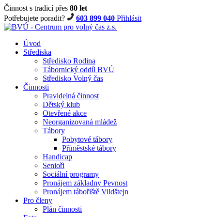
Činnost s tradicí přes
80 let
Potřebujete poradit?
603 899 040
Přihlásit
Úvod
Střediska
Středisko Rodina
Tábornický oddíl BVÚ
Středisko Volný čas
Činnosti
Pravidelná činnost
Dětský klub
Otevřené akce
Neorganizovaná mládež
Tábory
Pobytové tábory
Příměstské tábory
Handicap
Senioři
Sociální programy
Pronájem základny Pevnost
Pronájem tábořiště Vildštejn
Pro členy
Plán činnosti