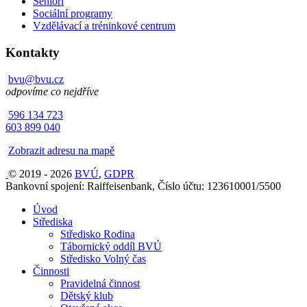
Senioři
Sociální programy
Vzdělávací a tréninkové centrum
Kontakty
bvu@bvu.cz
odpovíme co nejdříve
596 134 723
603 899 040
Zobrazit adresu na mapě
© 2019 - 2026
BVÚ
,
GDPR
Bankovní spojení: Raiffeisenbank, Číslo účtu: 123610001/5500
Úvod
Střediska
Středisko Rodina
Tábornický oddíl BVÚ
Středisko Volný čas
Činnosti
Pravidelná činnost
Dětský klub