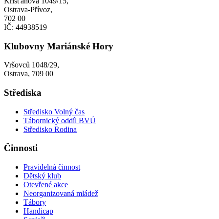
Křišťanova 1049/15,
Ostrava-Přívoz,
702 00
IČ: 44938519
Klubovny Mariánské Hory
Vršovců 1048/29,
Ostrava, 709 00
Střediska
Středisko Volný čas
Tábornický oddíl BVÚ
Středisko Rodina
Činnosti
Pravidelná činnost
Dětský klub
Otevřené akce
Neorganizovaná mládež
Tábory
Handicap