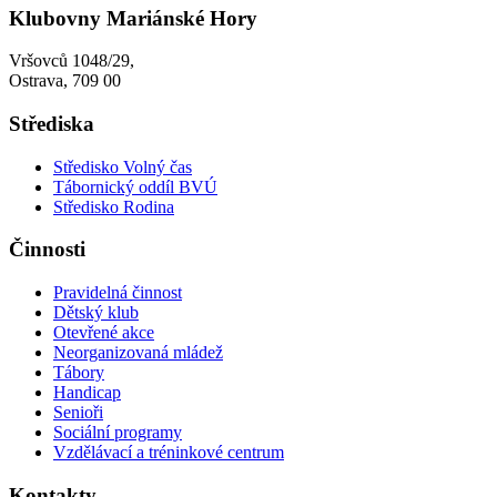
Klubovny Mariánské Hory
Vršovců 1048/29,
Ostrava, 709 00
Střediska
Středisko Volný čas
Tábornický oddíl BVÚ
Středisko Rodina
Činnosti
Pravidelná činnost
Dětský klub
Otevřené akce
Neorganizovaná mládež
Tábory
Handicap
Senioři
Sociální programy
Vzdělávací a tréninkové centrum
Kontakty