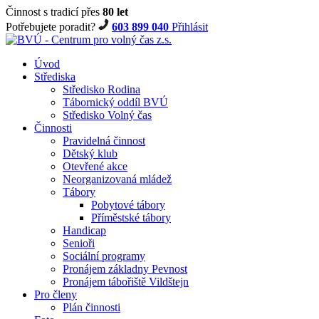
Činnost s tradicí přes
80 let
Potřebujete poradit?
603 899 040
Přihlásit
Úvod
Střediska
Středisko Rodina
Tábornický oddíl BVÚ
Středisko Volný čas
Činnosti
Pravidelná činnost
Dětský klub
Otevřené akce
Neorganizovaná mládež
Tábory
Pobytové tábory
Příměstské tábory
Handicap
Senioři
Sociální programy
Pronájem základny Pevnost
Pronájem tábořiště Vildštejn
Pro členy
Plán činnosti