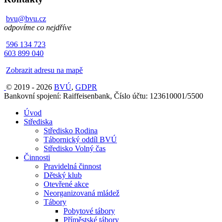
bvu@bvu.cz
odpovíme co nejdříve
596 134 723
603 899 040
Zobrazit adresu na mapě
© 2019 - 2026
BVÚ
,
GDPR
Bankovní spojení: Raiffeisenbank, Číslo účtu: 123610001/5500
Úvod
Střediska
Středisko Rodina
Tábornický oddíl BVÚ
Středisko Volný čas
Činnosti
Pravidelná činnost
Dětský klub
Otevřené akce
Neorganizovaná mládež
Tábory
Pobytové tábory
Příměstské tábory