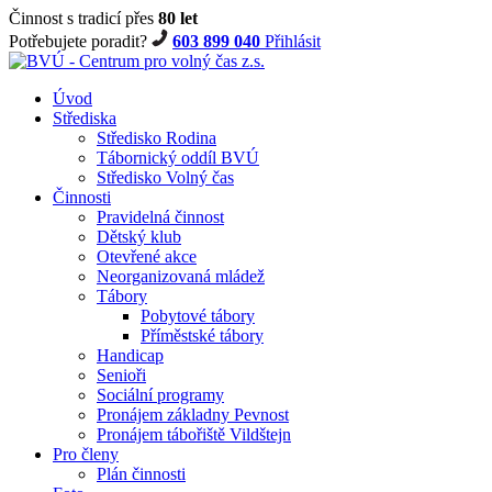
Činnost s tradicí přes
80 let
Potřebujete poradit?
603 899 040
Přihlásit
Úvod
Střediska
Středisko Rodina
Tábornický oddíl BVÚ
Středisko Volný čas
Činnosti
Pravidelná činnost
Dětský klub
Otevřené akce
Neorganizovaná mládež
Tábory
Pobytové tábory
Příměstské tábory
Handicap
Senioři
Sociální programy
Pronájem základny Pevnost
Pronájem tábořiště Vildštejn
Pro členy
Plán činnosti