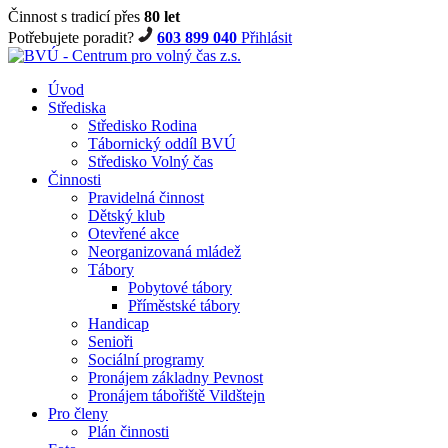
Činnost s tradicí přes
80 let
Potřebujete poradit?
603 899 040
Přihlásit
Úvod
Střediska
Středisko Rodina
Tábornický oddíl BVÚ
Středisko Volný čas
Činnosti
Pravidelná činnost
Dětský klub
Otevřené akce
Neorganizovaná mládež
Tábory
Pobytové tábory
Příměstské tábory
Handicap
Senioři
Sociální programy
Pronájem základny Pevnost
Pronájem tábořiště Vildštejn
Pro členy
Plán činnosti