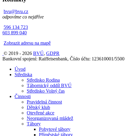
bvu@bvu.cz
odpovíme co nejdříve
596 134 723
603 899 040
Zobrazit adresu na mapě
© 2019 - 2026
BVÚ
,
GDPR
Bankovní spojení: Raiffeisenbank, Číslo účtu: 123610001/5500
Úvod
Střediska
Středisko Rodina
Tábornický oddíl BVÚ
Středisko Volný čas
Činnosti
Pravidelná činnost
Dětský klub
Otevřené akce
Neorganizovaná mládež
Tábory
Pobytové tábory
Příměstské tábory