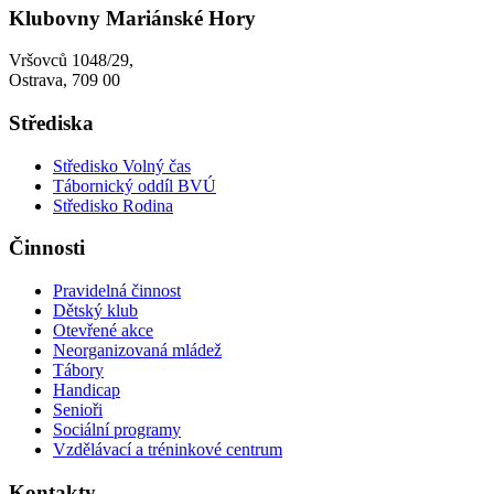
Klubovny Mariánské Hory
Vršovců 1048/29,
Ostrava, 709 00
Střediska
Středisko Volný čas
Tábornický oddíl BVÚ
Středisko Rodina
Činnosti
Pravidelná činnost
Dětský klub
Otevřené akce
Neorganizovaná mládež
Tábory
Handicap
Senioři
Sociální programy
Vzdělávací a tréninkové centrum
Kontakty