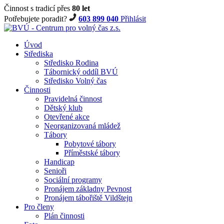
Činnost s tradicí přes
80 let
Potřebujete poradit?
603 899 040
Přihlásit
Úvod
Střediska
Středisko Rodina
Tábornický oddíl BVÚ
Středisko Volný čas
Činnosti
Pravidelná činnost
Dětský klub
Otevřené akce
Neorganizovaná mládež
Tábory
Pobytové tábory
Příměstské tábory
Handicap
Senioři
Sociální programy
Pronájem základny Pevnost
Pronájem tábořiště Vildštejn
Pro členy
Plán činnosti