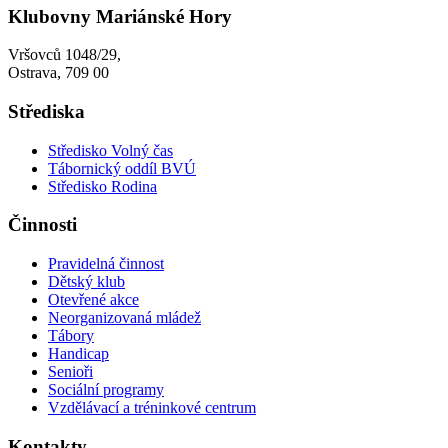
Klubovny Mariánské Hory
Vršovců 1048/29,
Ostrava, 709 00
Střediska
Středisko Volný čas
Tábornický oddíl BVÚ
Středisko Rodina
Činnosti
Pravidelná činnost
Dětský klub
Otevřené akce
Neorganizovaná mládež
Tábory
Handicap
Senioři
Sociální programy
Vzdělávací a tréninkové centrum
Kontakty