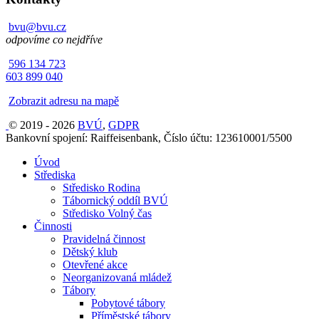
bvu@bvu.cz
odpovíme co nejdříve
596 134 723
603 899 040
Zobrazit adresu na mapě
© 2019 - 2026
BVÚ
,
GDPR
Bankovní spojení: Raiffeisenbank, Číslo účtu: 123610001/5500
Úvod
Střediska
Středisko Rodina
Tábornický oddíl BVÚ
Středisko Volný čas
Činnosti
Pravidelná činnost
Dětský klub
Otevřené akce
Neorganizovaná mládež
Tábory
Pobytové tábory
Příměstské tábory