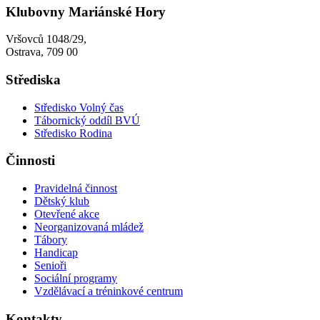
Klubovny Mariánské Hory
Vršovců 1048/29,
Ostrava, 709 00
Střediska
Středisko Volný čas
Tábornický oddíl BVÚ
Středisko Rodina
Činnosti
Pravidelná činnost
Dětský klub
Otevřené akce
Neorganizovaná mládež
Tábory
Handicap
Senioři
Sociální programy
Vzdělávací a tréninkové centrum
Kontakty