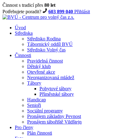
Činnost s tradicí přes
80 let
Potřebujete poradit?
603 899 040
Přihlásit
Úvod
Střediska
Středisko Rodina
Tábornický oddíl BVÚ
Středisko Volný čas
Činnosti
Pravidelná činnost
Dětský klub
Otevřené akce
Neorganizovaná mládež
Tábory
Pobytové tábory
Příměstské tábory
Handicap
Senioři
Sociální programy
Pronájem základny Pevnost
Pronájem tábořiště Vildštejn
Pro členy
Plán činnosti