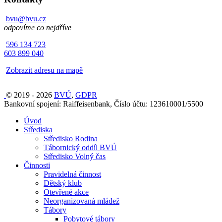
bvu@bvu.cz
odpovíme co nejdříve
596 134 723
603 899 040
Zobrazit adresu na mapě
© 2019 - 2026
BVÚ
,
GDPR
Bankovní spojení: Raiffeisenbank, Číslo účtu: 123610001/5500
Úvod
Střediska
Středisko Rodina
Tábornický oddíl BVÚ
Středisko Volný čas
Činnosti
Pravidelná činnost
Dětský klub
Otevřené akce
Neorganizovaná mládež
Tábory
Pobytové tábory